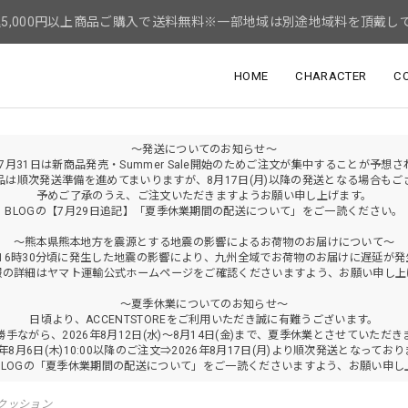
5,000円以上商品ご購入で送料無料※一部地域は別途地域料を頂戴し
HOME
CHARACTER
C
～発送についてのお知らせ～
年7月31日は新商品発売・Summer Sale開始のためご注文が集中することが予想
品は順次発送準備を進めてまいりますが、8月17日(月)以降の発送となる場合もご
予めご了承のうえ、ご注文いただきますようお願い申し上げます。
BLOGの【7月29日追記】「夏季休業期間の配送について」をご一読ください。
～熊本県熊本地方を震源とする地震の影響によるお荷物のお届けについて～
火)16時30分頃に発生した地震の影響により、九州全域でお荷物のお届けに遅延が
報の詳細はヤマト運輸公式ホームページをご確認くださいますよう、お願い申し上
～夏季休業についてのお知らせ～
日頃より、ACCENTSTOREをご利用いただき誠に有難うございます。
勝手ながら、2026年8月12日(水)～8月14日(金)まで、夏季休業とさせていただき
6年8月6日(木)10:00以降のご注文⇒2026年8月17日(月)より順次発送となってお
BLOGの「夏季休業期間の配送について」をご一読くださいますよう、お願い申し
クッション