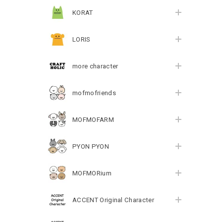
KORAT
LORIS
more character
mofmofriends
MOFMOFARM
PYON PYON
MOFMORium
ACCENT Original Character