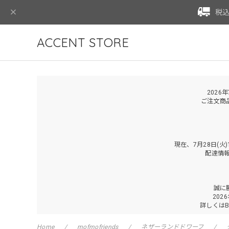
税込
ACCENT STORE
2026
ご注文商
現在、7月28日(
配達情
誠に
202
詳しくは
Home
mofmofriends
ネザーランドドワーフ