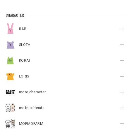
CHARACTER
RAB
SLOTH
KORAT
LORIS
more character
mofmofriends
MOFMOFARM