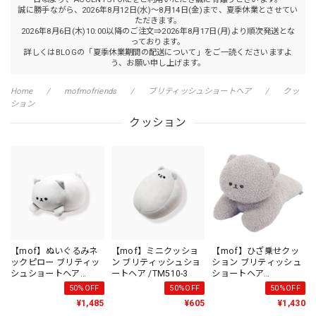
誠に勝手ながら、2026年8月12日(水)～8月14日(金)まで、夏季休業とさせてい
ただきます。
2026年8月6日(木)10:00以降のご注文⇒2026年8月17日(月)より順次発送とな
っております。
詳しくはBLOGの「夏季休業期間の配送について」をご一読くださいますよ
う、お願い申し上げます。
Home
mofmofriends
ブリティッシュショートヘア
クッ
ション
クッション
【mof】ぬいぐるみネ
【mof】ミニクッショ
【mof】ひざ乗せクッ
ックピロー ブリティッ
ン ブリティッシュショ
ション ブリティッシュ
シュショートヘア
ートヘア /TM510-3
ショートヘア
/TM500-3
/TM4012-3
50%OFF
50%OFF
50%OFF
¥1,485
¥605
¥1,430