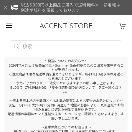
税込5,000円以上商品ご購入で送料無料※一部地域は
別途地域料を頂戴しております
ACCENT STORE
～発送についてのお知らせ～
2026年7月31日は新商品発売・Summer Sale開始のためご注文が集中するこ
とが予想されます。
ご注文商品は順次発送準備を進めてまいりますが、8月17日(月)以降の発送と
なる場合もございます。
予めご了承のうえ、ご注文いただきますようお願い申し上げます。
BLOGの【7月29日追記】「夏季休業期間の配送について」をご一読くださ
い。
～熊本県熊本地方を震源とする地震の影響によるお荷物のお届けについて～
現在、7月28日(火)16時30分頃に発生した地震の影響により、九州全域でお荷
物のお届けに遅延が発生する見込みです。
配達情報の詳細はヤマト運輸公式ホームページをご確認くださいますよう、お
願い申し上げます。
～夏季休業についてのお知らせ～
日頃より、ACCENTSTOREをご利用いただき誠に有難うございます。