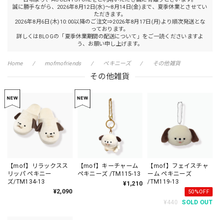
誠に勝手ながら、2026年8月12日(水)～8月14日(金)まで、夏季休業とさせてい
ただきます。
2026年8月6日(木)10:00以降のご注文⇒2026年8月17日(月)より順次発送とな
っております。
詳しくはBLOGの「夏季休業期間の配送について」をご一読くださいますよ
う、お願い申し上げます。
Home
mofmofriends
ペキニーズ
その他雑貨
その他雑貨
【mof】リラックスス
【mof】キーチャーム
【mof】フェイスチャ
リッパ ペキニー
ペキニーズ /TM115-13
ーム ペキニーズ
ズ/TM134-13
/TM119-13
¥1,210
¥2,090
50%OFF
¥440
SOLD OUT