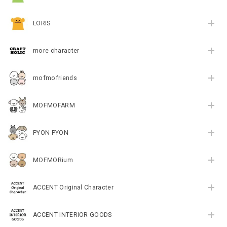
LORIS
more character
mofmofriends
MOFMOFARM
PYON PYON
MOFMORium
ACCENT Original Character
ACCENT INTERIOR GOODS