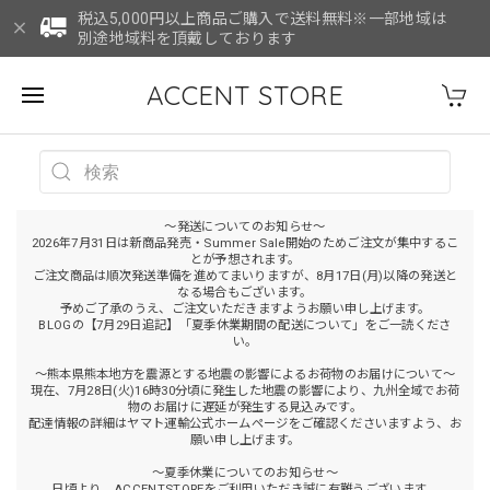
税込5,000円以上商品ご購入で送料無料※一部地域は
別途地域料を頂戴しております
ACCENT STORE
～発送についてのお知らせ～
2026年7月31日は新商品発売・Summer Sale開始のためご注文が集中するこ
とが予想されます。
ご注文商品は順次発送準備を進めてまいりますが、8月17日(月)以降の発送と
なる場合もございます。
予めご了承のうえ、ご注文いただきますようお願い申し上げます。
BLOGの【7月29日追記】「夏季休業期間の配送について」をご一読くださ
い。
～熊本県熊本地方を震源とする地震の影響によるお荷物のお届けについて～
現在、7月28日(火)16時30分頃に発生した地震の影響により、九州全域でお荷
物のお届けに遅延が発生する見込みです。
配達情報の詳細はヤマト運輸公式ホームページをご確認くださいますよう、お
願い申し上げます。
～夏季休業についてのお知らせ～
日頃より、ACCENTSTOREをご利用いただき誠に有難うございます。