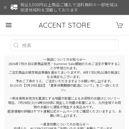
税込5,000円以上商品ご購入で送料無料※一部地域は
別途地域料を頂戴しております
ACCENT STORE
～発送についてのお知らせ～
2026年7月31日は新商品発売・Summer Sale開始のためご注文が集中するこ
とが予想されます。
ご注文商品は順次発送準備を進めてまいりますが、8月17日(月)以降の発送と
なる場合もございます。
予めご了承のうえ、ご注文いただきますようお願い申し上げます。
BLOGの【7月29日追記】「夏季休業期間の配送について」をご一読くださ
い。
～熊本県熊本地方を震源とする地震の影響によるお荷物のお届けについて～
現在、7月28日(火)16時30分頃に発生した地震の影響により、九州全域でお荷
物のお届けに遅延が発生する見込みです。
配達情報の詳細はヤマト運輸公式ホームページをご確認くださいますよう、お
願い申し上げます。
～夏季休業についてのお知らせ～
日頃より、ACCENTSTOREをご利用いただき誠に有難うございます。