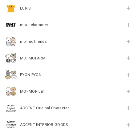
LORIS
more character
mofmofriends
MOFMOFARM
PYON PYON
MOFMORium
ACCENT Original Character
ACCENT INTERIOR GOODS