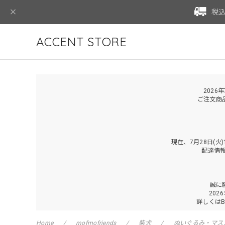
税込
ACCENT STORE
2026
ご注文商
現在、7月28日(
配達情
誠に
202
詳しくは
Home
mofmofriends
柴犬
ぬいぐるみ・マス