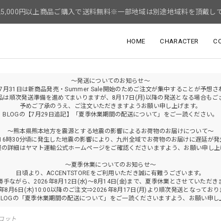
5,000円以上商品ご購入で送料無料※一部地域は別途地域料を頂戴し
HOME
CHARACTER
C
～発送についてのお知らせ～
年7月31日は新商品発売・Summer Sale開始のためご注文が集中することが予想
品は順次発送準備を進めてまいりますが、8月17日(月)以降の発送となる場合もご
予めご了承のうえ、ご注文いただきますようお願い申し上げます。
BLOGの【7月29日追記】「夏季休業期間の配送について」をご一読ください。
～熊本県熊本地方を震源とする地震の影響によるお荷物のお届けについて～
火)16時30分頃に発生した地震の影響により、九州全域でお荷物のお届けに遅延が
報の詳細はヤマト運輸公式ホームページをご確認くださいますよう、お願い申し上
～夏季休業についてのお知らせ～
日頃より、ACCENTSTOREをご利用いただき誠に有難うございます。
勝手ながら、2026年8月12日(水)～8月14日(金)まで、夏季休業とさせていただき
6年8月6日(木)10:00以降のご注文⇒2026年8月17日(月)より順次発送となってお
BLOGの「夏季休業期間の配送について」をご一読くださいますよう、お願い申し
コット