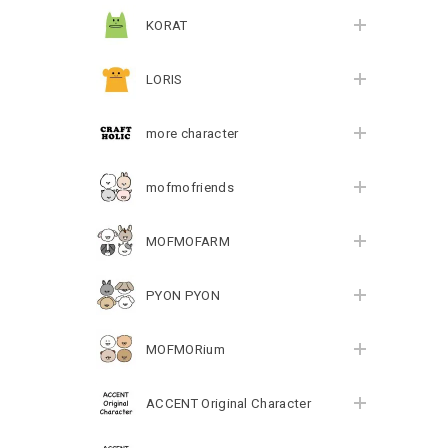
KORAT
LORIS
more character
mofmofriends
MOFMOFARM
PYON PYON
MOFMORium
ACCENT Original Character