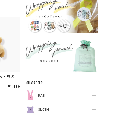
ット 柴犬
CHARACTER
¥1,430
RAB
SLOTH