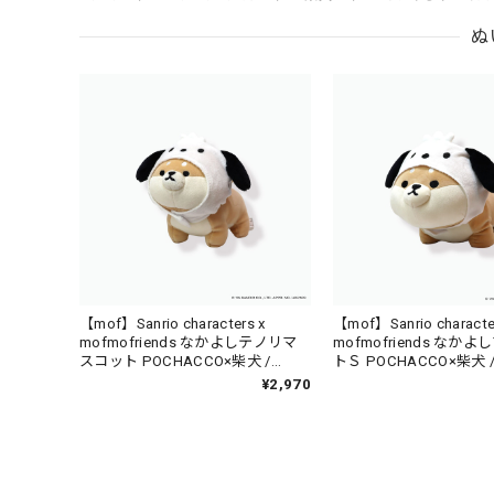
ぬ
【mof】Sanrio characters x
【mof】Sanrio characte
mofmofriends なかよしテノリマ
mofmofriends なか
スコット POCHACCO×柴犬 /
トＳ POCHACCO×柴犬 / 
MFS001-7
7
¥2,970