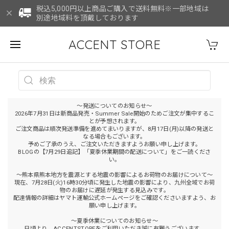
税込5,000円以上商品ご購入で送料無料※一部地域は
別途地域料を頂戴しております
ACCENT STORE
～発送についてのお知らせ～
2026年7月31日は新商品発売・Summer Sale開始のためご注文が集中するこ
とが予想されます。
ご注文商品は順次発送準備を進めてまいりますが、8月17日(月)以降の発送と
なる場合もございます。
予めご了承のうえ、ご注文いただきますようお願い申し上げます。
BLOGの【7月29日追記】「夏季休業期間の配送について」をご一読くださ
い。
～熊本県熊本地方を震源とする地震の影響によるお荷物のお届けについて～
現在、7月28日(火)16時30分頃に発生した地震の影響により、九州全域でお荷
物のお届けに遅延が発生する見込みです。
配達情報の詳細はヤマト運輸公式ホームページをご確認くださいますよう、お
願い申し上げます。
～夏季休業についてのお知らせ～
日頃より、ACCENTSTOREをご利用いただき誠に有難うございます。