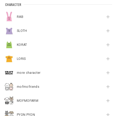
CHARACTER
RAB
SLOTH
KORAT
LORIS
more character
mofmofriends
MOFMOFARM
PYON PYON