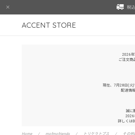
税込
ACCENT STORE
2026
ご注文商
現在、7月28日(
配達情
誠に
202
詳しくは
Home
mofmofriends
トリケラトプス
その他