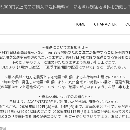
5,000円以上商品ご購入で送料無料※一部地域は別途地域料を頂戴し
HOME
CHARACTER
C
～発送についてのお知らせ～
年7月31日は新商品発売・Summer Sale開始のためご注文が集中することが予想
品は順次発送準備を進めてまいりますが、8月17日(月)以降の発送となる場合もご
予めご了承のうえ、ご注文いただきますようお願い申し上げます。
BLOGの【7月29日追記】「夏季休業期間の配送について」をご一読ください。
～熊本県熊本地方を震源とする地震の影響によるお荷物のお届けについて～
火)16時30分頃に発生した地震の影響により、九州全域でお荷物のお届けに遅延が
報の詳細はヤマト運輸公式ホームページをご確認くださいますよう、お願い申し上
～夏季休業についてのお知らせ～
日頃より、ACCENTSTOREをご利用いただき誠に有難うございます。
勝手ながら、2026年8月12日(水)～8月14日(金)まで、夏季休業とさせていただき
6年8月6日(木)10:00以降のご注文⇒2026年8月17日(月)より順次発送となってお
BLOGの「夏季休業期間の配送について」をご一読くださいますよう、お願い申し
雑貨