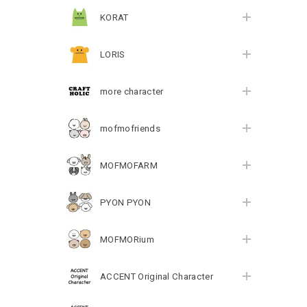
KORAT
LORIS
more character
mofmofriends
MOFMOFARM
PYON PYON
MOFMORium
ACCENT Original Character