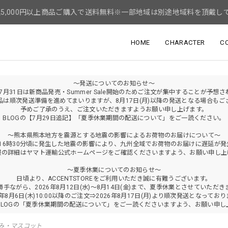
5,000円以上商品ご購入で送料無料※一部地域は別途地域料を頂戴し
HOME
CHARACTER
C
～発送についてのお知らせ～
年7月31日は新商品発売・Summer Sale開始のためご注文が集中することが予想
品は順次発送準備を進めてまいりますが、8月17日(月)以降の発送となる場合もご
予めご了承のうえ、ご注文いただきますようお願い申し上げます。
BLOGの【7月29日追記】「夏季休業期間の配送について」をご一読ください。
～熊本県熊本地方を震源とする地震の影響によるお荷物のお届けについて～
火)16時30分頃に発生した地震の影響により、九州全域でお荷物のお届けに遅延が
報の詳細はヤマト運輸公式ホームページをご確認くださいますよう、お願い申し上
～夏季休業についてのお知らせ～
日頃より、ACCENTSTOREをご利用いただき誠に有難うございます。
勝手ながら、2026年8月12日(水)～8月14日(金)まで、夏季休業とさせていただき
6年8月6日(木)10:00以降のご注文⇒2026年8月17日(月)より順次発送となってお
BLOGの「夏季休業期間の配送について」をご一読くださいますよう、お願い申し
み・マスコット