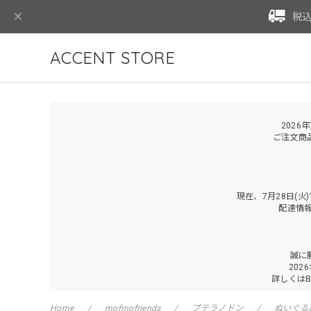
税込
ACCENT STORE
2026
ご注文商
現在、7月28日(
配達情
誠に
202
詳しくは
Home
mofmofriends
プテラノドン
ぬいぐる