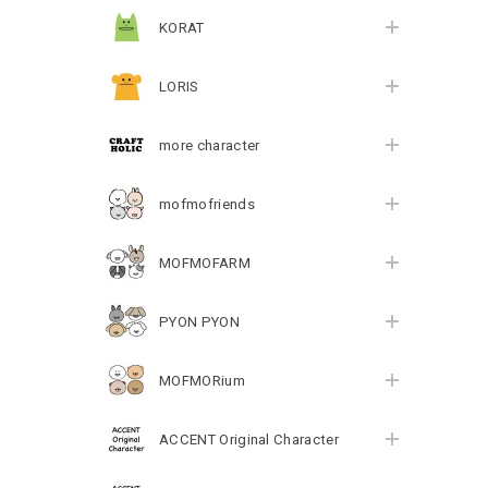
KORAT
LORIS
more character
mofmofriends
MOFMOFARM
PYON PYON
MOFMORium
ACCENT Original Character