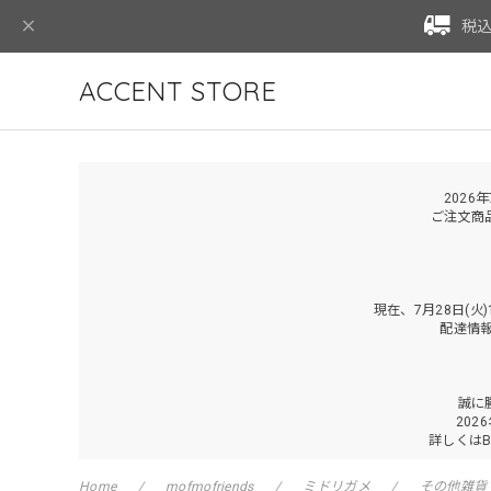
税込
ACCENT STORE
2026
ご注文商
現在、7月28日(
配達情
誠に
202
詳しくは
Home
mofmofriends
ミドリガメ
その他雑貨