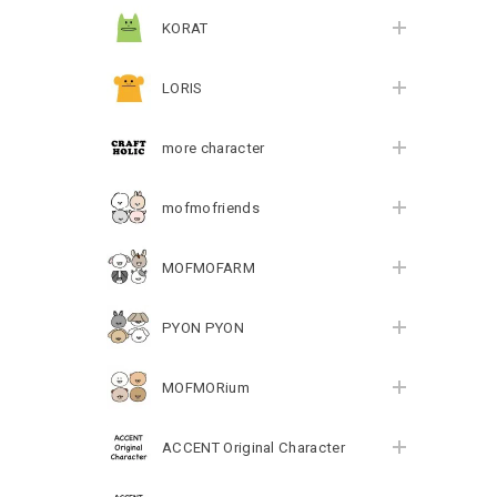
KORAT
LORIS
more character
mofmofriends
MOFMOFARM
PYON PYON
MOFMORium
ACCENT Original Character