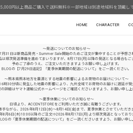
5,000円以上商品ご購入で送料無料※一部地域は別途地域料を頂戴し
HOME
CHARACTER
C
～発送についてのお知らせ～
年7月31日は新商品発売・Summer Sale開始のためご注文が集中することが予想
品は順次発送準備を進めてまいりますが、8月17日(月)以降の発送となる場合もご
予めご了承のうえ、ご注文いただきますようお願い申し上げます。
BLOGの【7月29日追記】「夏季休業期間の配送について」をご一読ください。
～熊本県熊本地方を震源とする地震の影響によるお荷物のお届けについて～
火)16時30分頃に発生した地震の影響により、九州全域でお荷物のお届けに遅延が
報の詳細はヤマト運輸公式ホームページをご確認くださいますよう、お願い申し上
～夏季休業についてのお知らせ～
日頃より、ACCENTSTOREをご利用いただき誠に有難うございます。
勝手ながら、2026年8月12日(水)～8月14日(金)まで、夏季休業とさせていただき
6年8月6日(木)10:00以降のご注文⇒2026年8月17日(月)より順次発送となってお
BLOGの「夏季休業期間の配送について」をご一読くださいますよう、お願い申し