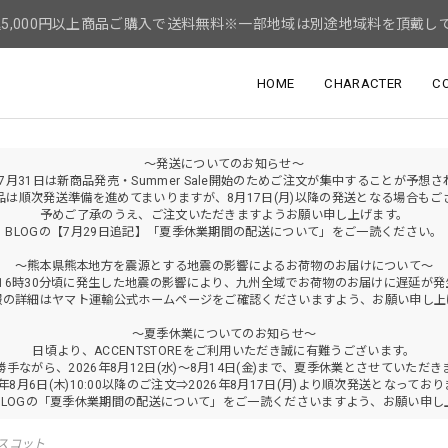
5,000円以上商品ご購入で送料無料※一部地域は別途地域料を頂戴し
HOME
CHARACTER
C
～発送についてのお知らせ～
年7月31日は新商品発売・Summer Sale開始のためご注文が集中することが予想
品は順次発送準備を進めてまいりますが、8月17日(月)以降の発送となる場合もご
予めご了承のうえ、ご注文いただきますようお願い申し上げます。
BLOGの【7月29日追記】「夏季休業期間の配送について」をご一読ください。
～熊本県熊本地方を震源とする地震の影響によるお荷物のお届けについて～
火)16時30分頃に発生した地震の影響により、九州全域でお荷物のお届けに遅延が
報の詳細はヤマト運輸公式ホームページをご確認くださいますよう、お願い申し上
～夏季休業についてのお知らせ～
日頃より、ACCENTSTOREをご利用いただき誠に有難うございます。
勝手ながら、2026年8月12日(水)～8月14日(金)まで、夏季休業とさせていただき
6年8月6日(木)10:00以降のご注文⇒2026年8月17日(月)より順次発送となってお
BLOGの「夏季休業期間の配送について」をご一読くださいますよう、お願い申し
スコット