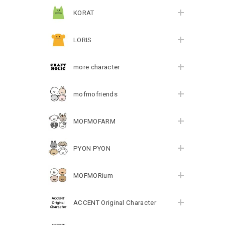
KORAT
LORIS
more character
mofmofriends
MOFMOFARM
PYON PYON
MOFMORium
ACCENT Original Character