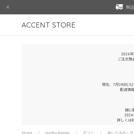
税込
ACCENT STORE
2026
ご注文商
現在、7月28日(
配達情
誠に
202
詳しくは
Home
mofmofriends
キリン
ぬいぐるみ・マ