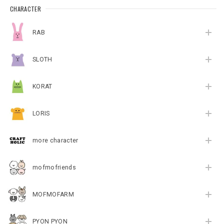
CHARACTER
RAB
SLOTH
KORAT
LORIS
more character
mofmofriends
MOFMOFARM
PYON PYON