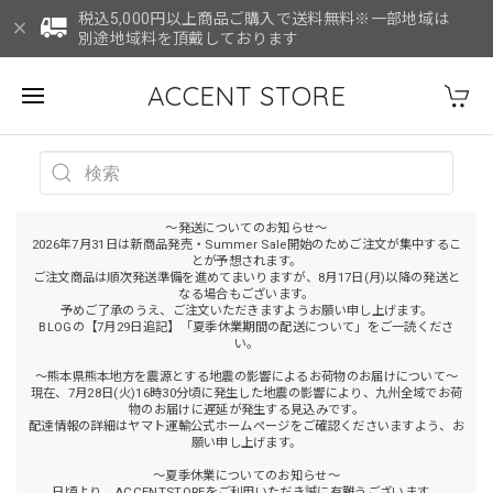
税込5,000円以上商品ご購入で送料無料※一部地域は
別途地域料を頂戴しております
ACCENT STORE
～発送についてのお知らせ～
2026年7月31日は新商品発売・Summer Sale開始のためご注文が集中するこ
とが予想されます。
ご注文商品は順次発送準備を進めてまいりますが、8月17日(月)以降の発送と
なる場合もございます。
予めご了承のうえ、ご注文いただきますようお願い申し上げます。
BLOGの【7月29日追記】「夏季休業期間の配送について」をご一読くださ
い。
～熊本県熊本地方を震源とする地震の影響によるお荷物のお届けについて～
現在、7月28日(火)16時30分頃に発生した地震の影響により、九州全域でお荷
物のお届けに遅延が発生する見込みです。
配達情報の詳細はヤマト運輸公式ホームページをご確認くださいますよう、お
願い申し上げます。
～夏季休業についてのお知らせ～
日頃より、ACCENTSTOREをご利用いただき誠に有難うございます。