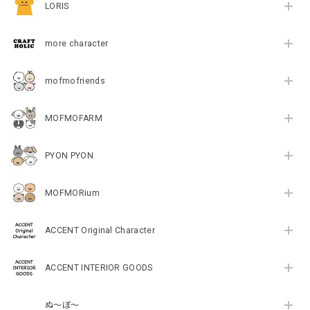
LORIS
more character
mofmofriends
MOFMOFARM
PYON PYON
MOFMORium
ACCENT Original Character
ACCENT INTERIOR GOODS
ぬ～ぼ～