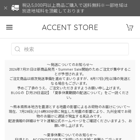
税込5,000円以上商品ご購入で送料無料※一部地域は
別途地域料を頂戴しております
ACCENT STORE
～発送についてのお知らせ～
2026年7月31日は新商品発売・Summer Sale開始のためご注文が集中するこ
とが予想されます。
ご注文商品は順次発送準備を進めてまいりますが、8月17日(月)以降の発送と
なる場合もございます。
予めご了承のうえ、ご注文いただきますようお願い申し上げます。
BLOGの【7月29日追記】「夏季休業期間の配送について」をご一読くださ
い。
～熊本県熊本地方を震源とする地震の影響によるお荷物のお届けについて～
現在、7月28日(火)16時30分頃に発生した地震の影響により、九州全域でお荷
物のお届けに遅延が発生する見込みです。
配達情報の詳細はヤマト運輸公式ホームページをご確認くださいますよう、お
願い申し上げます。
～夏季休業についてのお知らせ～
日頃より、ACCENTSTOREをご利用いただき誠に有難うございます。