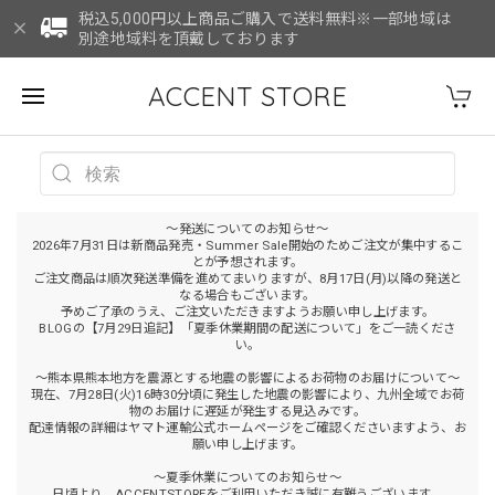
税込5,000円以上商品ご購入で送料無料※一部地域は
別途地域料を頂戴しております
ACCENT STORE
～発送についてのお知らせ～
2026年7月31日は新商品発売・Summer Sale開始のためご注文が集中するこ
とが予想されます。
ご注文商品は順次発送準備を進めてまいりますが、8月17日(月)以降の発送と
なる場合もございます。
予めご了承のうえ、ご注文いただきますようお願い申し上げます。
BLOGの【7月29日追記】「夏季休業期間の配送について」をご一読くださ
い。
～熊本県熊本地方を震源とする地震の影響によるお荷物のお届けについて～
現在、7月28日(火)16時30分頃に発生した地震の影響により、九州全域でお荷
物のお届けに遅延が発生する見込みです。
配達情報の詳細はヤマト運輸公式ホームページをご確認くださいますよう、お
願い申し上げます。
～夏季休業についてのお知らせ～
日頃より、ACCENTSTOREをご利用いただき誠に有難うございます。