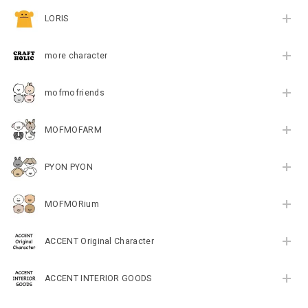
LORIS
more character
mofmofriends
MOFMOFARM
PYON PYON
MOFMORium
ACCENT Original Character
ACCENT INTERIOR GOODS