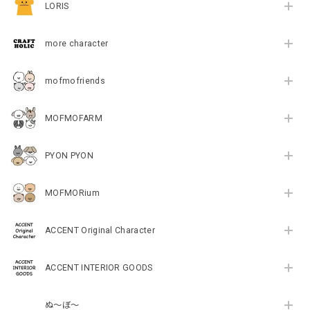
LORIS
more character
mofmofriends
MOFMOFARM
PYON PYON
MOFMORium
ACCENT Original Character
ACCENT INTERIOR GOODS
ぬ～ぼ～