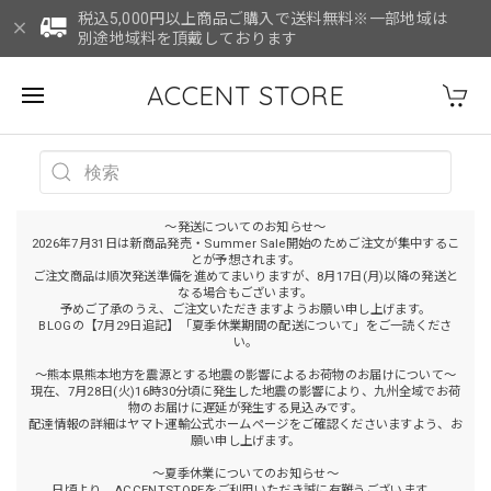
税込5,000円以上商品ご購入で送料無料※一部地域は
別途地域料を頂戴しております
ACCENT STORE
～発送についてのお知らせ～
2026年7月31日は新商品発売・Summer Sale開始のためご注文が集中するこ
とが予想されます。
ご注文商品は順次発送準備を進めてまいりますが、8月17日(月)以降の発送と
なる場合もございます。
予めご了承のうえ、ご注文いただきますようお願い申し上げます。
BLOGの【7月29日追記】「夏季休業期間の配送について」をご一読くださ
い。
～熊本県熊本地方を震源とする地震の影響によるお荷物のお届けについて～
現在、7月28日(火)16時30分頃に発生した地震の影響により、九州全域でお荷
物のお届けに遅延が発生する見込みです。
配達情報の詳細はヤマト運輸公式ホームページをご確認くださいますよう、お
願い申し上げます。
～夏季休業についてのお知らせ～
日頃より、ACCENTSTOREをご利用いただき誠に有難うございます。