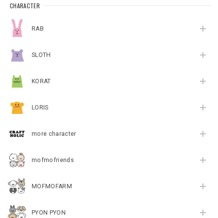
CHARACTER
RAB
SLOTH
KORAT
LORIS
more character
mofmofriends
MOFMOFARM
PYON PYON