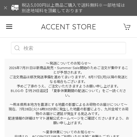
税込5,000円以上商品ご購入で送料無料※一部地域は
別途地域料を頂戴しております
ACCENT STORE
～発送についてのお知らせ～
2026年7月31日は新商品発売・Summer Sale開始のためご注文が集中するこ
とが予想されます。
ご注文商品は順次発送準備を進めてまいりますが、8月17日(月)以降の発送と
なる場合もございます。
予めご了承のうえ、ご注文いただきますようお願い申し上げます。
BLOGの【7月29日追記】「夏季休業期間の配送について」をご一読くださ
い。
～熊本県熊本地方を震源とする地震の影響によるお荷物のお届けについて～
現在、7月28日(火)16時30分頃に発生した地震の影響により、九州全域でお荷
物のお届けに遅延が発生する見込みです。
配達情報の詳細はヤマト運輸公式ホームページをご確認くださいますよう、お
願い申し上げます。
～夏季休業についてのお知らせ～
日頃より、ACCENTSTOREをご利用いただき誠に有難うございます。