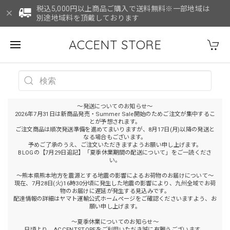
税込5,000円以上商品ご購入で送料無料※一部地域は
別途地域料を頂戴しております
ACCENT STORE
～発送についてのお知らせ～
2026年7月31日は新商品発売・Summer Sale開始のためご注文が集中するこ
とが予想されます。
ご注文商品は順次発送準備を進めてまいりますが、8月17日(月)以降の発送と
なる場合もございます。
予めご了承のうえ、ご注文いただきますようお願い申し上げます。
BLOGの【7月29日追記】「夏季休業期間の配送について」をご一読くださ
い。
～熊本県熊本地方を震源とする地震の影響によるお荷物のお届けについて～
現在、7月28日(火)16時30分頃に発生した地震の影響により、九州全域でお荷
物のお届けに遅延が発生する見込みです。
配達情報の詳細はヤマト運輸公式ホームページをご確認くださいますよう、お
願い申し上げます。
～夏季休業についてのお知らせ～
日頃より、ACCENTSTOREをご利用いただき誠に有難うございます。