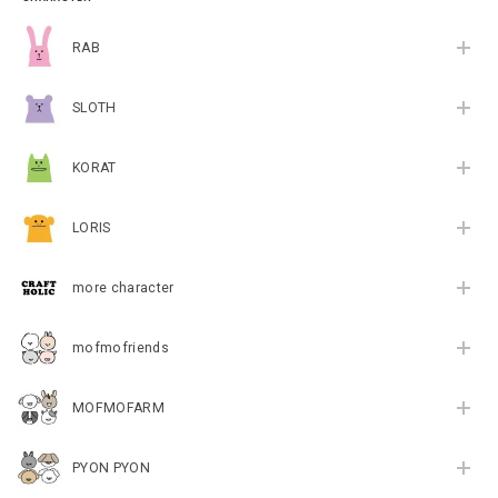
RAB
SLOTH
KORAT
LORIS
more character
mofmofriends
MOFMOFARM
PYON PYON