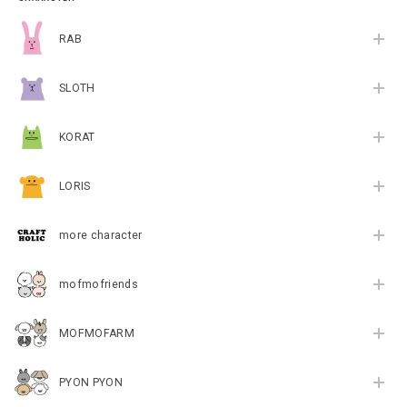
RAB
SLOTH
KORAT
LORIS
more character
mofmofriends
MOFMOFARM
PYON PYON