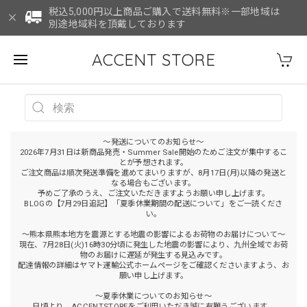
税込5,000円以上商品ご購入で送料無料※一部地域は
別途地域料を頂戴しております
ACCENT STORE
～発送についてのお知らせ～
2026年7月31日は新商品発売・Summer Sale開始のためご注文が集中するこ
とが予想されます。
ご注文商品は順次発送準備を進めてまいりますが、8月17日(月)以降の発送と
なる場合もございます。
予めご了承のうえ、ご注文いただきますようお願い申し上げます。
BLOGの【7月29日追記】「夏季休業期間の配送について」をご一読くださ
い。
～熊本県熊本地方を震源とする地震の影響によるお荷物のお届けについて～
現在、7月28日(火)16時30分頃に発生した地震の影響により、九州全域でお荷
物のお届けに遅延が発生する見込みです。
配達情報の詳細はヤマト運輸公式ホームページをご確認くださいますよう、お
願い申し上げます。
～夏季休業についてのお知らせ～
日頃より、ACCENTSTOREをご利用いただき誠に有難うございます。