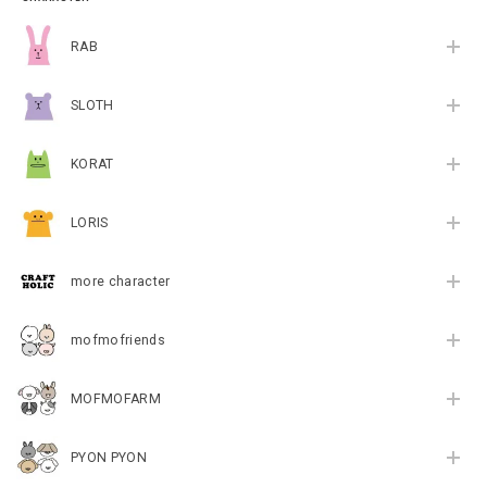
RAB
SLOTH
KORAT
LORIS
more character
mofmofriends
MOFMOFARM
PYON PYON