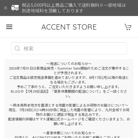
税込5,000円以上商品ご購入で送料無料※一部地域は
別途地域料を頂戴しております
ACCENT STORE
～発送についてのお知らせ～
2026年7月31日は新商品発売・Summer Sale開始のためご注文が集中するこ
とが予想されます。
ご注文商品は順次発送準備を進めてまいりますが、8月17日(月)以降の発送と
なる場合もございます。
予めご了承のうえ、ご注文いただきますようお願い申し上げます。
BLOGの【7月29日追記】「夏季休業期間の配送について」をご一読くださ
い。
～熊本県熊本地方を震源とする地震の影響によるお荷物のお届けについて～
現在、7月28日(火)16時30分頃に発生した地震の影響により、九州全域でお荷
物のお届けに遅延が発生する見込みです。
配達情報の詳細はヤマト運輸公式ホームページをご確認くださいますよう、お
願い申し上げます。
～夏季休業についてのお知らせ～
日頃より、ACCENTSTOREをご利用いただき誠に有難うございます。