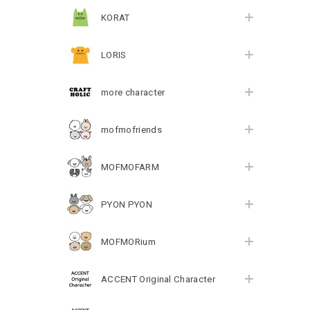
KORAT
LORIS
more character
mofmofriends
MOFMOFARM
PYON PYON
MOFMORium
ACCENT Original Character