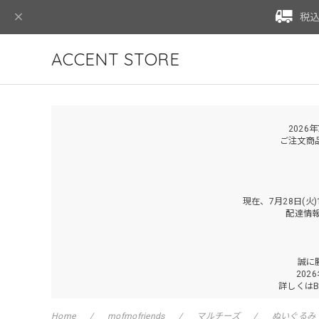
税込
ACCENT STORE
2026
ご注文商
現在、7月28日(
配達情
誠に
202
詳しくは
Home
mofmofriends
マルチーズ
ぬいぐるみ