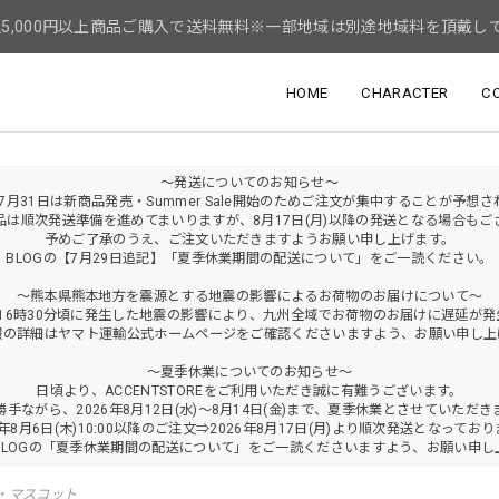
5,000円以上商品ご購入で送料無料※一部地域は別途地域料を頂戴し
HOME
CHARACTER
C
～発送についてのお知らせ～
年7月31日は新商品発売・Summer Sale開始のためご注文が集中することが予想
品は順次発送準備を進めてまいりますが、8月17日(月)以降の発送となる場合もご
予めご了承のうえ、ご注文いただきますようお願い申し上げます。
BLOGの【7月29日追記】「夏季休業期間の配送について」をご一読ください。
～熊本県熊本地方を震源とする地震の影響によるお荷物のお届けについて～
火)16時30分頃に発生した地震の影響により、九州全域でお荷物のお届けに遅延が
報の詳細はヤマト運輸公式ホームページをご確認くださいますよう、お願い申し上
～夏季休業についてのお知らせ～
日頃より、ACCENTSTOREをご利用いただき誠に有難うございます。
勝手ながら、2026年8月12日(水)～8月14日(金)まで、夏季休業とさせていただき
6年8月6日(木)10:00以降のご注文⇒2026年8月17日(月)より順次発送となってお
BLOGの「夏季休業期間の配送について」をご一読くださいますよう、お願い申し
・マスコット