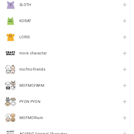
SLOTH
KORAT
LORIS
more character
mofmofriends
MOFMOFARM
PYON PYON
MOFMORium
ACCENT Original Character