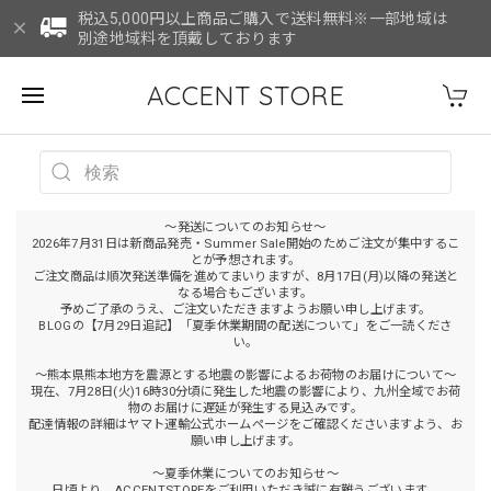
税込5,000円以上商品ご購入で送料無料※一部地域は
別途地域料を頂戴しております
ACCENT STORE
～発送についてのお知らせ～
2026年7月31日は新商品発売・Summer Sale開始のためご注文が集中するこ
とが予想されます。
ご注文商品は順次発送準備を進めてまいりますが、8月17日(月)以降の発送と
なる場合もございます。
予めご了承のうえ、ご注文いただきますようお願い申し上げます。
BLOGの【7月29日追記】「夏季休業期間の配送について」をご一読くださ
い。
～熊本県熊本地方を震源とする地震の影響によるお荷物のお届けについて～
現在、7月28日(火)16時30分頃に発生した地震の影響により、九州全域でお荷
物のお届けに遅延が発生する見込みです。
配達情報の詳細はヤマト運輸公式ホームページをご確認くださいますよう、お
願い申し上げます。
～夏季休業についてのお知らせ～
日頃より、ACCENTSTOREをご利用いただき誠に有難うございます。