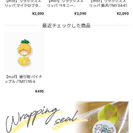
【mof】リラックスス
【mof】リラックスス
【mof】リラックスス
リッパ マイクロブタ
リッパ ペキニー
リッパ 柴犬/TM134-41
/TM134-4
ズ/TM134-13
¥2,090
¥2,090
¥2,090
最近チェックした商品
【mof】被り物 パイナ
ップル /TM7195-6
¥495