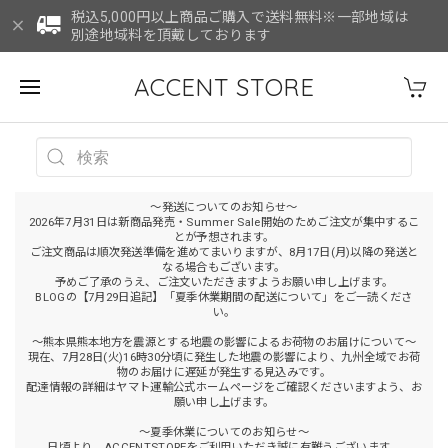
税込5,000円以上商品ご購入で送料無料※一部地域は
別途地域料を頂戴しております
ACCENT STORE
～発送についてのお知らせ～
2026年7月31日は新商品発売・Summer Sale開始のためご注文が集中するこ
とが予想されます。
ご注文商品は順次発送準備を進めてまいりますが、8月17日(月)以降の発送と
なる場合もございます。
予めご了承のうえ、ご注文いただきますようお願い申し上げます。
BLOGの【7月29日追記】「夏季休業期間の配送について」をご一読くださ
い。
～熊本県熊本地方を震源とする地震の影響によるお荷物のお届けについて～
現在、7月28日(火)16時30分頃に発生した地震の影響により、九州全域でお荷
物のお届けに遅延が発生する見込みです。
配達情報の詳細はヤマト運輸公式ホームページをご確認くださいますよう、お
願い申し上げます。
～夏季休業についてのお知らせ～
日頃より、ACCENTSTOREをご利用いただき誠に有難うございます。