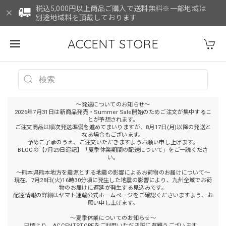
税込5,000円以上商品ご購入で送料無料※一部地域は
別途地域料を頂戴しております
ACCENT STORE
～発送についてのお知らせ～
2026年7月31日は新商品発売・Summer Sale開始のためご注文が集中するこ
とが予想されます。
ご注文商品は順次発送準備を進めてまいりますが、8月17日(月)以降の発送と
なる場合もございます。
予めご了承のうえ、ご注文いただきますようお願い申し上げます。
BLOGの【7月29日追記】「夏季休業期間の配送について」をご一読くださ
い。
～熊本県熊本地方を震源とする地震の影響によるお荷物のお届けについて～
現在、7月28日(火)16時30分頃に発生した地震の影響により、九州全域でお荷
物のお届けに遅延が発生する見込みです。
配達情報の詳細はヤマト運輸公式ホームページをご確認くださいますよう、お
願い申し上げます。
～夏季休業についてのお知らせ～
日頃より、ACCENTSTOREをご利用いただき誠に有難うございます。