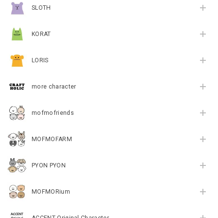
SLOTH
KORAT
LORIS
more character
mofmofriends
MOFMOFARM
PYON PYON
MOFMORium
ACCENT Original Character