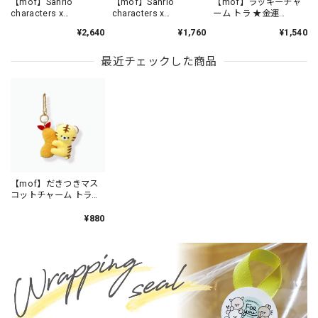
【mof】Sanrio
【mof】Sanrio
【mof】ラッキーチャ
characters x
characters x
ーム トラ ★金運
mofmofriends なかよ
mofmofriends なかよ
★/TM6215-11
¥2,640
¥1,760
¥1,540
しマスコットチャーム
しPVCキーホルダー
POMPOMPURIN×トラ
POMPOMPURIN×トラ
/ MFS901-5
/ MFS006-5
最近チェックした商品
【mof】だきつきマス
コットチャーム トラ
/TM4517-3
¥880