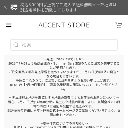
税込5,000円以上商品ご購入で送料無料※一部地域は
別途地域料を頂戴しております
ACCENT STORE
～発送についてのお知らせ～
2026年7月31日は新商品発売・Summer Sale開始のためご注文が集中するこ
とが予想されます。
ご注文商品は順次発送準備を進めてまいりますが、8月17日(月)以降の発送と
なる場合もございます。
予めご了承のうえ、ご注文いただきますようお願い申し上げます。
BLOGの【7月29日追記】「夏季休業期間の配送について」をご一読くださ
い。
～熊本県熊本地方を震源とする地震の影響によるお荷物のお届けについて～
現在、7月28日(火)16時30分頃に発生した地震の影響により、九州全域でお荷
物のお届けに遅延が発生する見込みです。
配達情報の詳細はヤマト運輸公式ホームページをご確認くださいますよう、お
願い申し上げます。
～夏季休業についてのお知らせ～
日頃より、ACCENTSTOREをご利用いただき誠に有難うございます。