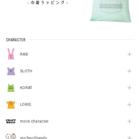
CHARACTER
RAB
SLOTH
KORAT
LORIS
more character
mofmofriends