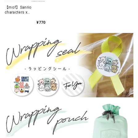
【mof】Sanrio
characters x
mofmofriends なかよ
しオーロラアクリルチ
¥770
ャーム
CINNAMOROLL×ネザ
ーランドドワーフ /
MFS007-2