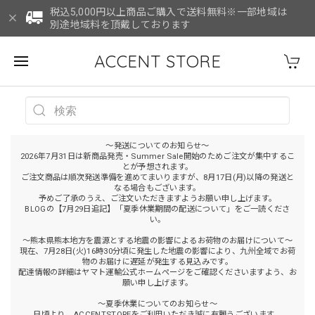
税込5,000円以上商品ご購入で送料無料※一部地域は
別途地域料を頂戴しております
ACCENT STORE
～発送についてのお知らせ～
2026年7月31日は新商品発売・Summer Sale開始のためご注文が集中するこ
とが予想されます。
ご注文商品は順次発送準備を進めてまいりますが、8月17日(月)以降の発送と
なる場合もございます。
予めご了承のうえ、ご注文いただきますようお願い申し上げます。
BLOGの【7月29日追記】「夏季休業期間の配送について」をご一読くださ
い。
～熊本県熊本地方を震源とする地震の影響によるお荷物のお届けについて～
現在、7月28日(火)16時30分頃に発生した地震の影響により、九州全域でお荷
物のお届けに遅延が発生する見込みです。
配達情報の詳細はヤマト運輸公式ホームページをご確認くださいますよう、お
願い申し上げます。
～夏季休業についてのお知らせ～
日頃より、ACCENTSTOREをご利用いただき誠に有難うございます。