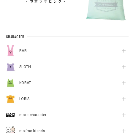
CHARACTER
RAB
SLOTH
KORAT
LORIS
more character
mofmofriends