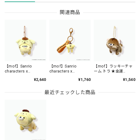
関連商品
【mof】Sanrio
【mof】Sanrio
【mof】ラッキーチャ
characters x
characters x
ーム トラ ★金運
mofmofriends なかよ
mofmofriends なかよ
★/TM6215-11
¥2,640
¥1,760
¥1,540
しマスコットチャーム
しPVCキーホルダー
POMPOMPURIN×トラ
POMPOMPURIN×トラ
/ MFS901-5
/ MFS006-5
最近チェックした商品