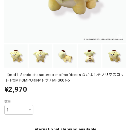
【mof】Sanrio characters x mofmofriends なかよしテノリマスコッ
ト POMPOMPURIN×トラ / MFS001-5
¥2,970
数量
International shipping available