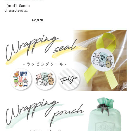
【mof】Sanrio
characters x
mofmofriends なかよ
しテノリマスコット
¥2,970
POMPOMPURIN×トラ
/ MFS001-5