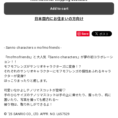
Add to cart
日本国内にお住まいの方向け
Save
- Sanrio characters x mofmofriends -
『mofmofriends』と大人気『Sanrio characters』が夢の初コラボレーシ
ョン！！
モフモフレンズがサンリオキャラクターズに変身！？
それぞれのサンリオキャラクターにモフモフレンズの個性あふれるキャラ
クターが変身!?
ほっこりまったりと癒します。
可愛いなかよしテノリマスコットが登場♡
手のひらサイズのテノリマスコットは手の上に乗せたり、握ったり、机に
置いたり、写真を撮っても癒される〜
被り物は、取り外しができるよ！
© '25 SANRIO CO., LTD. APPR. NO. L657529