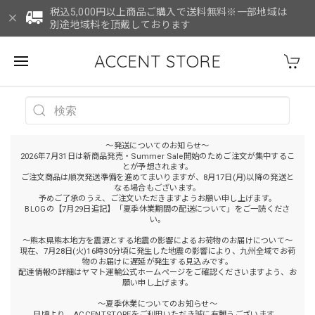
税込5,000円以上商品ご購入で送料無料※一部地域は
別途地域料を頂戴しております
ACCENT STORE
～発送についてのお知らせ～
2026年7月31日は新商品発売・Summer Sale開始のためご注文が集中するこ
とが予想されます。
ご注文商品は順次発送準備を進めてまいりますが、8月17日(月)以降の発送と
なる場合もございます。
予めご了承のうえ、ご注文いただきますようお願い申し上げます。
BLOGの【7月29日追記】「夏季休業期間の配送について」をご一読くださ
い。
～熊本県熊本地方を震源とする地震の影響によるお荷物のお届けについて～
現在、7月28日(火)16時30分頃に発生した地震の影響により、九州全域でお荷
物のお届けに遅延が発生する見込みです。
配達情報の詳細はヤマト運輸公式ホームページをご確認くださいますよう、お
願い申し上げます。
～夏季休業についてのお知らせ～
日頃より、ACCENTSTOREをご利用いただき誠に有難うございます。