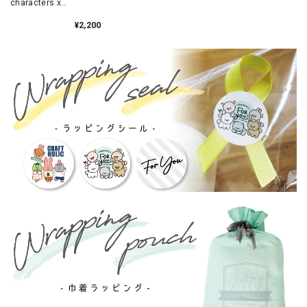
characters x
mofmofriends なかよ
しフェイスポーチ
¥2,200
CINNAMOROLL×ネザ
ーランドドワーフ /
MFS004-2