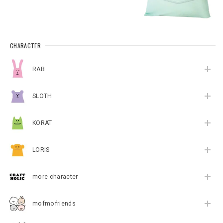
CHARACTER
RAB
SLOTH
KORAT
LORIS
more character
mofmofriends