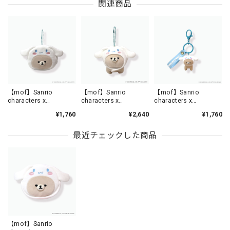
関連商品
【mof】Sanrio
【mof】Sanrio
【mof】Sanrio
characters x
characters x
characters x
mofmofriends なかよ
mofmofriends なかよ
mofmofriends なかよ
¥1,760
¥2,640
¥1,760
しミニポーチチャーム
しマスコットチャーム
しPVCキーホルダー
CINNAMOROLL×ネザ
CINNAMOROLL×ネザ
CINNAMOROLL×ネザ
ーランドドワーフ /
ーランドドワーフ
ーランドドワーフ /
最近チェックした商品
MFS005-2
/MFS901-2
MFS006-2
【mof】Sanrio