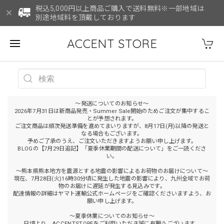
税込5,000円以上商品ご購入で送料無料※一部地域は
別途地域料を頂戴しております
ACCENT STORE
～発送についてのお知らせ～
2026年7月31日は新商品発売・Summer Sale開始のためご注文が集中するこ
とが予想されます。
ご注文商品は順次発送準備を進めてまいりますが、8月17日(月)以降の発送と
なる場合もございます。
予めご了承のうえ、ご注文いただきますようお願い申し上げます。
BLOGの【7月29日追記】「夏季休業期間の配送について」をご一読くださ
い。
～熊本県熊本地方を震源とする地震の影響によるお荷物のお届けについて～
現在、7月28日(火)16時30分頃に発生した地震の影響により、九州全域でお荷
物のお届けに遅延が発生する見込みです。
配達情報の詳細はヤマト運輸公式ホームページをご確認くださいますよう、お
願い申し上げます。
～夏季休業についてのお知らせ～
日頃より、ACCENTSTOREをご利用いただき誠に有難うございます。