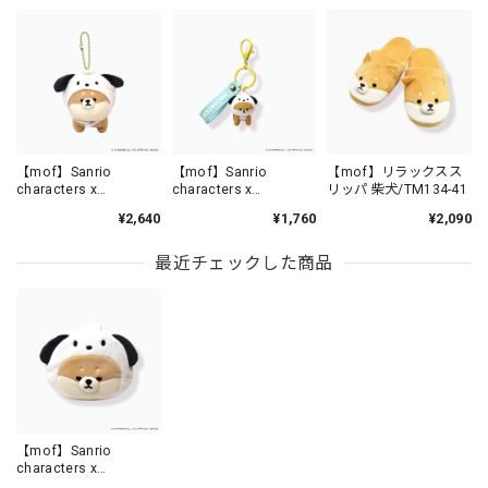
【mof】Sanrio
【mof】Sanrio
【mof】リラックスス
characters x
characters x
リッパ 柴犬/TM134-41
mofmofriends なかよ
mofmofriends なかよ
¥2,640
¥1,760
¥2,090
しマスコットチャーム
しPVCキーホルダー
POCHACCO×柴犬 /
POCHACCO×柴犬 /
MFS901-7
MFS006-7
最近チェックした商品
【mof】Sanrio
characters x
mofmofriends なかよ