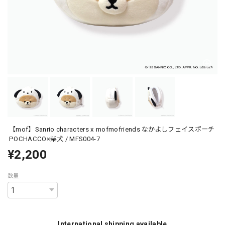
【mof】Sanrio characters x mofmofriends なかよしフェイスポーチ
POCHACCO×柴犬 / MFS004-7
¥2,200
数量
International shipping available