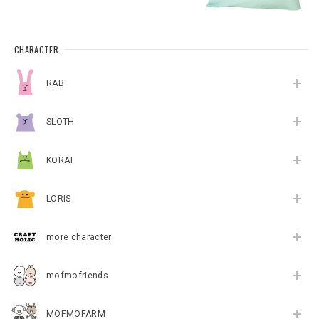
CHARACTER
RAB
SLOTH
KORAT
LORIS
more character
mofmofriends
MOFMOFARM