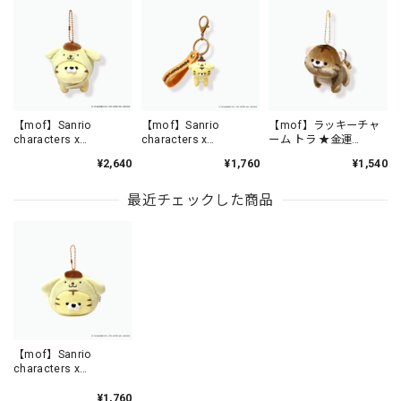
【mof】Sanrio
【mof】Sanrio
【mof】ラッキーチャ
characters x
characters x
ーム トラ ★金運
mofmofriends なかよ
mofmofriends なかよ
★/TM6215-11
¥2,640
¥1,760
¥1,540
しマスコットチャーム
しPVCキーホルダー
POMPOMPURIN×トラ
POMPOMPURIN×トラ
/ MFS901-5
/ MFS006-5
最近チェックした商品
【mof】Sanrio
characters x
mofmofriends なかよ
しミニポーチチャーム
¥1,760