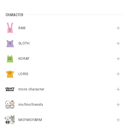
CHARACTER
RAB
SLOTH
KORAT
LORIS
more character
mofmofriends
MOFMOFARM