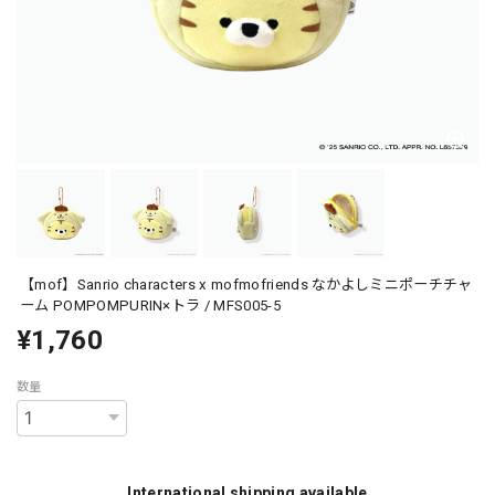
【mof】Sanrio characters x mofmofriends なかよしミニポーチチャ
ーム POMPOMPURIN×トラ / MFS005-5
¥1,760
数量
International shipping available