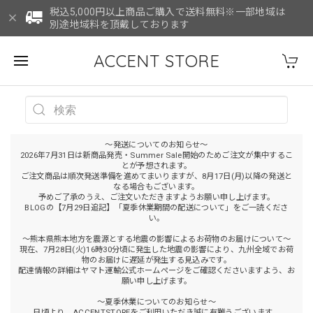
税込5,000円以上商品ご購入で送料無料※一部地域は
別途地域料を頂戴しております
ACCENT STORE
～発送についてのお知らせ～
2026年7月31日は新商品発売・Summer Sale開始のためご注文が集中するこ
とが予想されます。
ご注文商品は順次発送準備を進めてまいりますが、8月17日(月)以降の発送と
なる場合もございます。
予めご了承のうえ、ご注文いただきますようお願い申し上げます。
BLOGの【7月29日追記】「夏季休業期間の配送について」をご一読くださ
い。
～熊本県熊本地方を震源とする地震の影響によるお荷物のお届けについて～
現在、7月28日(火)16時30分頃に発生した地震の影響により、九州全域でお荷
物のお届けに遅延が発生する見込みです。
配達情報の詳細はヤマト運輸公式ホームページをご確認くださいますよう、お
願い申し上げます。
～夏季休業についてのお知らせ～
日頃より、ACCENTSTOREをご利用いただき誠に有難うございます。