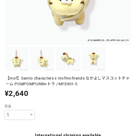
【mof】Sanrio characters x mofmofriends なかよしマスコットチャ
ーム POMPOMPURIN×トラ / MFS901-5
¥2,640
数量
International shipping available