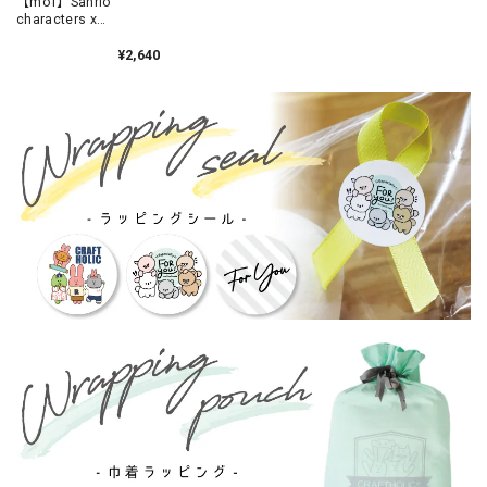
【mof】Sanrio
characters x
mofmofriends なかよ
しマスコットチャーム
¥2,640
POMPOMPURIN×トラ
/ MFS901-5