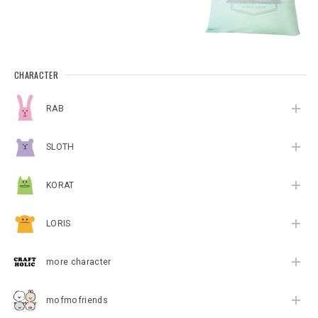
CHARACTER
RAB
SLOTH
KORAT
LORIS
more character
mofmofriends