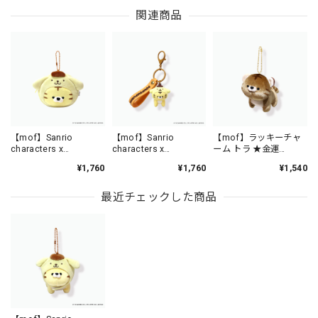
関連商品
【mof】Sanrio
【mof】Sanrio
【mof】ラッキーチャ
characters x
characters x
ーム トラ ★金運
mofmofriends なかよ
mofmofriends なかよ
★/TM6215-11
¥1,760
¥1,760
¥1,540
しミニポーチチャーム
しPVCキーホルダー
POMPOMPURIN×トラ
POMPOMPURIN×トラ
/ MFS005-5
/ MFS006-5
最近チェックした商品