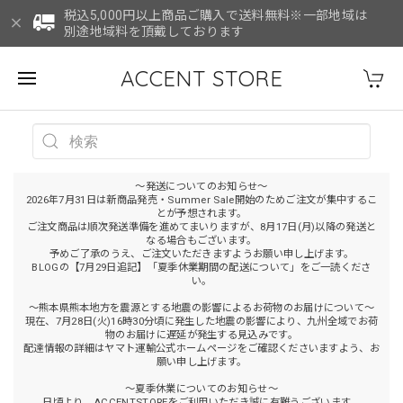
税込5,000円以上商品ご購入で送料無料※一部地域は
別途地域料を頂戴しております
ACCENT STORE
～発送についてのお知らせ～
2026年7月31日は新商品発売・Summer Sale開始のためご注文が集中するこ
とが予想されます。
ご注文商品は順次発送準備を進めてまいりますが、8月17日(月)以降の発送と
なる場合もございます。
予めご了承のうえ、ご注文いただきますようお願い申し上げます。
BLOGの【7月29日追記】「夏季休業期間の配送について」をご一読くださ
い。
～熊本県熊本地方を震源とする地震の影響によるお荷物のお届けについて～
現在、7月28日(火)16時30分頃に発生した地震の影響により、九州全域でお荷
物のお届けに遅延が発生する見込みです。
配達情報の詳細はヤマト運輸公式ホームページをご確認くださいますよう、お
願い申し上げます。
～夏季休業についてのお知らせ～
日頃より、ACCENTSTOREをご利用いただき誠に有難うございます。