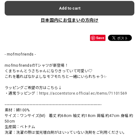
Add to cart
日本国内にお住まいの方向け
Save
- mofmofriends -
mofmofriendsのTシャツが新登場！
くまちゃんとうさちゃんになりきっていて可愛い♡
これを着ればなかよしなモフモたちと一緒にいられちゃう✨
ラッピングご希望の方はこちら↓
・通常ラッピング：
https://accentstore.official.ec/items/71101569
----------------------------------------------------------------------------------------------
素材：綿100%
サイズ：ワンサイズ(M) 着丈 約68cm 袖丈 約18cm 肩幅 約47cm 身幅 約
50cm
生産国：ベトナム
洗濯：洗濯の際は蛍光増白剤がはいっていない洗剤をご利用ください。