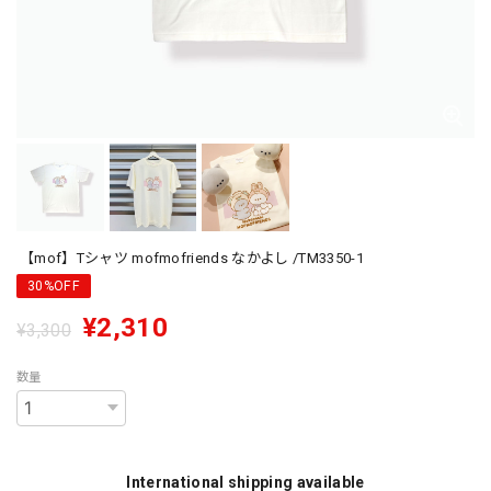
【mof】Tシャツ mofmofriends なかよし /TM3350-1
30%OFF
¥2,310
¥3,300
数量
International shipping available