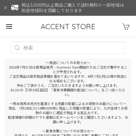
税込5,000円以上商品ご購入で送料無料※一部地域は
別途地域料を頂戴しております
ACCENT STORE
～発送についてのお知らせ～
2026年7月31日は新商品発売・Summer Sale開始のためご注文が集中するこ
とが予想されます。
ご注文商品は順次発送準備を進めてまいりますが、8月17日(月)以降の発送と
なる場合もございます。
予めご了承のうえ、ご注文いただきますようお願い申し上げます。
BLOGの【7月29日追記】「夏季休業期間の配送について」をご一読くださ
い。
～熊本県熊本地方を震源とする地震の影響によるお荷物のお届けについて～
現在、7月28日(火)16時30分頃に発生した地震の影響により、九州全域でお荷
物のお届けに遅延が発生する見込みです。
配達情報の詳細はヤマト運輸公式ホームページをご確認くださいますよう、お
願い申し上げます。
～夏季休業についてのお知らせ～
日頃より、ACCENTSTOREをご利用いただき誠に有難うございます。