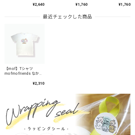
mofmofriends なかよ
mofmofriends なかよ
mofmofriends なかよ
¥2,640
¥1,760
¥1,760
しマスコットチャーム
しミニポーチチャーム
しPVCキーホルダー
HELLO KITTY×ビション
HELLO KITTY×ビション
HELLO KITTY×ビション
フリーゼ / MFS901-1
フリーゼ / MFS005-1
フリーゼ / MFS006-1
最近チェックした商品
【mof】Tシャツ
mofmofriends なかよ
し /TM3350-1
¥2,310