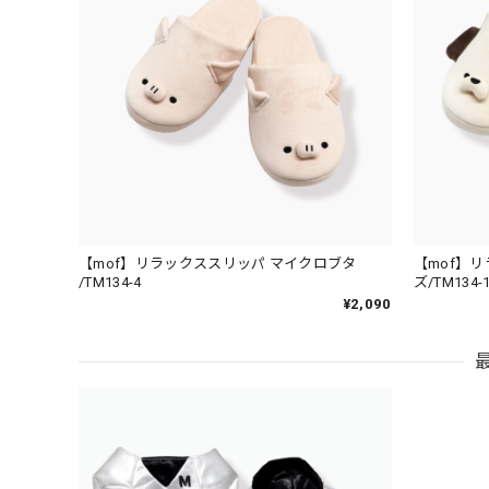
【mof】リラックススリッパ マイクロブタ
【mof】
/TM134-4
ズ/TM134-
¥2,090