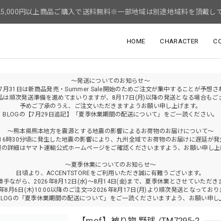
5,000円以上商品ご購入で送料無料※一部地域は別途地域料を頂戴し
HOME
CHARACTER
C
～発送についてのお知らせ～
年7月31日は新商品発売・Summer Sale開始のためご注文が集中することが予想
品は順次発送準備を進めてまいりますが、8月17日(月)以降の発送となる場合もご
予めご了承のうえ、ご注文いただきますようお願い申し上げます。
BLOGの【7月29日追記】「夏季休業期間の配送について」をご一読ください。
～熊本県熊本地方を震源とする地震の影響によるお荷物のお届けについて～
火)16時30分頃に発生した地震の影響により、九州全域でお荷物のお届けに遅延が
報の詳細はヤマト運輸公式ホームページをご確認くださいますよう、お願い申し上
～夏季休業についてのお知らせ～
日頃より、ACCENTSTOREをご利用いただき誠に有難うございます。
勝手ながら、2026年8月12日(水)～8月14日(金)まで、夏季休業とさせていただき
6年8月6日(木)10:00以降のご注文⇒2026年8月17日(月)より順次発送となってお
BLOGの「夏季休業期間の配送について」をご一読くださいますよう、お願い申し
【mof】被り物 野球 /TM7295-2