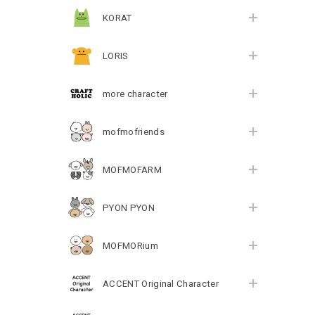
KORAT
LORIS
more character
mofmofriends
MOFMOFARM
PYON PYON
MOFMORium
ACCENT Original Character