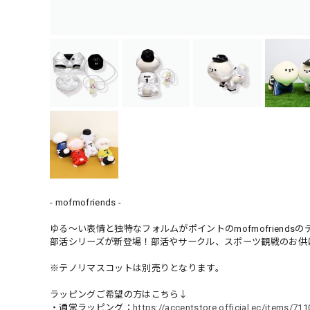
- mofmofriends -
ゆる〜い表情と独特なフォルムがポイントのmofmofrien
部活シリーズが新登場！部活やサークル、スポーツ観戦のお供
※テノリマスコットは別売りとなります。
ラッピングご希望の方はこちら↓
・通常ラッピング：
https://accentstore.official.ec/items/71