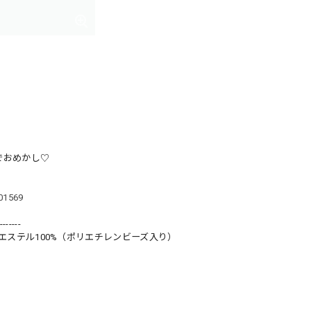
イでおめかし♡
101569
-------
エステル100%（ポリエチレンビーズ入り）