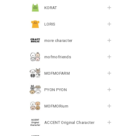
KORAT
LORIS
more character
mofmofriends
MOFMOFARM
PYON PYON
MOFMORium
ACCENT Original Character