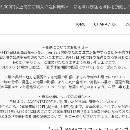
5,000円以上商品ご購入で送料無料※一部地域は別途地域料を頂戴し
HOME
CHARACTER
C
～発送についてのお知らせ～
年7月31日は新商品発売・Summer Sale開始のためご注文が集中することが予想
品は順次発送準備を進めてまいりますが、8月17日(月)以降の発送となる場合もご
予めご了承のうえ、ご注文いただきますようお願い申し上げます。
BLOGの【7月29日追記】「夏季休業期間の配送について」をご一読ください。
～熊本県熊本地方を震源とする地震の影響によるお荷物のお届けについて～
火)16時30分頃に発生した地震の影響により、九州全域でお荷物のお届けに遅延が
報の詳細はヤマト運輸公式ホームページをご確認くださいますよう、お願い申し上
～夏季休業についてのお知らせ～
日頃より、ACCENTSTOREをご利用いただき誠に有難うございます。
勝手ながら、2026年8月12日(水)～8月14日(金)まで、夏季休業とさせていただき
6年8月6日(木)10:00以降のご注文⇒2026年8月17日(月)より順次発送となってお
BLOGの「夏季休業期間の配送について」をご一読くださいますよう、お願い申し
【mof】BABYマスコット フラミンゴ /