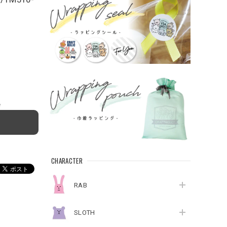
e
CHARACTER
RAB
SLOTH