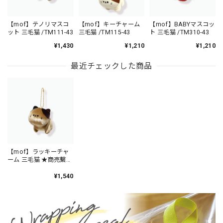
【mof】テノリマスコ
【mof】キーチャーム
【mof】BABYマスコッ
ット 三毛猫 /TM111-43
三毛猫 /TM115-43
ト 三毛猫 /TM310-43
¥1,430
¥1,210
¥1,210
最近チェックした商品
【mof】ラッキーチャ
ーム 三毛猫 ★商売繫盛
★/TM6215-43
¥1,540