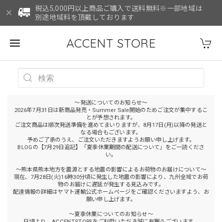
税込5,000円以上商品ご購入で送料無料※一部地域は
別途地域料を頂戴しております
ACCENT STORE
～発送についてのお知らせ～
2026年7月31日は新商品発売・Summer Sale開始のためご注文が集中するこ
とが予想されます。
ご注文商品は順次発送準備を進めてまいりますが、8月17日(月)以降の発送と
なる場合もございます。
予めご了承のうえ、ご注文いただきますようお願い申し上げます。
BLOGの【7月29日追記】「夏季休業期間の配送について」をご一読くださ
い。
～熊本県熊本地方を震源とする地震の影響によるお荷物のお届けについて～
現在、7月28日(火)16時30分頃に発生した地震の影響により、九州全域でお荷
物のお届けに遅延が発生する見込みです。
配達情報の詳細はヤマト運輸公式ホームページをご確認くださいますよう、お
願い申し上げます。
～夏季休業についてのお知らせ～
日頃より、ACCENTSTOREをご利用いただき誠に有難うございます。