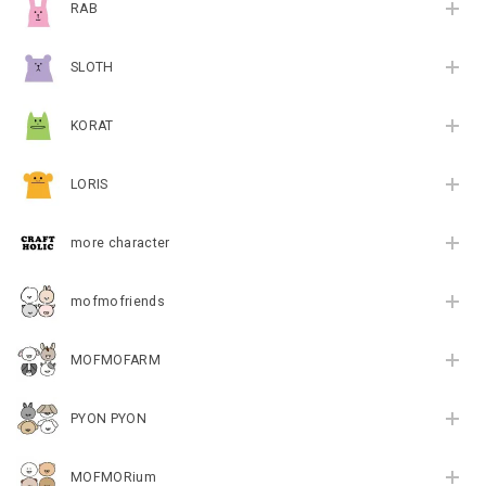
RAB
SLOTH
KORAT
LORIS
more character
mofmofriends
MOFMOFARM
PYON PYON
MOFMORium