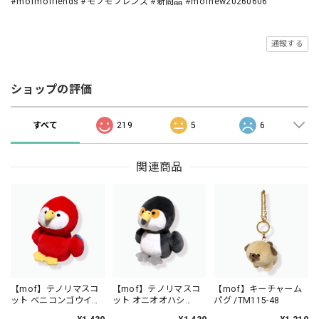
#mofmofriends #モフモフレンズ #新商品 #mofnew20260606
通報する
ショップの評価
すべて
219
5
6
関連商品
【mof】テノリマスコ
【mof】テノリマスコ
【mof】キーチャーム
ット ベニコンゴウイン
ット オニオオハシ
パグ /TM115-48
コ /TM111-56
/TM111-57