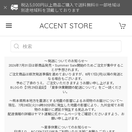
税込5,000円以上商品ご購入で送料無料※一部地域は
別途地域料を頂戴しております
ACCENT STORE
～発送についてのお知らせ～
2026年7月31日は新商品発売・Summer Sale開始のためご注文が集中するこ
とが予想されます。
ご注文商品は順次発送準備を進めてまいりますが、8月17日(月)以降の発送と
なる場合もございます。
予めご了承のうえ、ご注文いただきますようお願い申し上げます。
BLOGの【7月29日追記】「夏季休業期間の配送について」をご一読くださ
い。
～熊本県熊本地方を震源とする地震の影響によるお荷物のお届けについて～
現在、7月28日(火)16時30分頃に発生した地震の影響により、九州全域でお荷
物のお届けに遅延が発生する見込みです。
配達情報の詳細はヤマト運輸公式ホームページをご確認くださいますよう、お
願い申し上げます。
～夏季休業についてのお知らせ～
日頃より、ACCENTSTOREをご利用いただき誠に有難うございます。