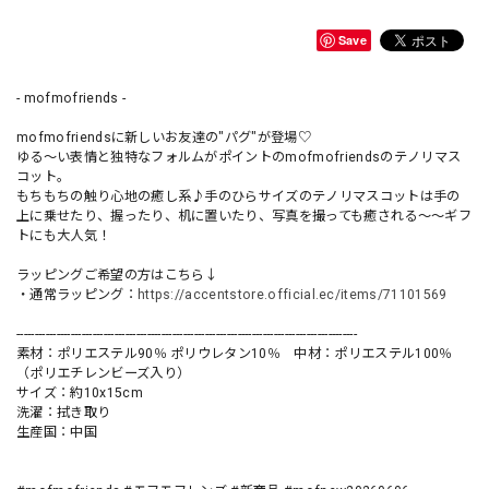
Save
- mofmofriends -
mofmofriendsに新しいお友達の"パグ"が登場♡
ゆる〜い表情と独特なフォルムがポイントのmofmofriendsのテノリマス
コット。
もちもちの触り心地の癒し系♪手のひらサイズのテノリマスコットは手の
上に乗せたり、握ったり、机に置いたり、写真を撮っても癒される〜〜ギフ
トにも大人気！
ラッピングご希望の方はこちら↓
・通常ラッピング：
https://accentstore.official.ec/items/71101569
----------------------------------------------------------------------------------------------
素材：ポリエステル90％ ポリウレタン10％ 中材：ポリエステル100％
（ポリエチレンビーズ入り）
サイズ：約10x15cm
洗濯：拭き取り
生産国：中国