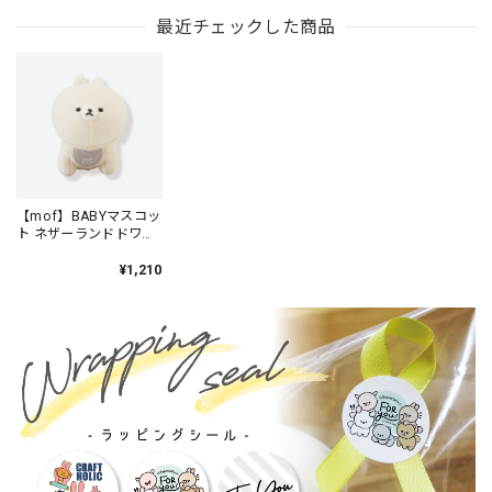
CINNAMOROLL×ネザ
ーランドドワーフ /
最近チェックした商品
MFS001-2
【mof】BABYマスコッ
ト ネザーランドドワー
フ /TM310-2
¥1,210