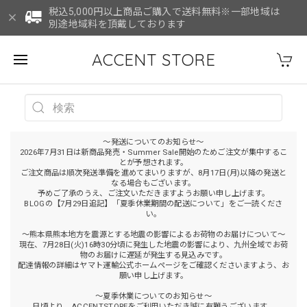
税込5,000円以上商品ご購入で送料無料※一部地域は
別途地域料を頂戴しております
ACCENT STORE
～発送についてのお知らせ～
2026年7月31日は新商品発売・Summer Sale開始のためご注文が集中するこ
とが予想されます。
ご注文商品は順次発送準備を進めてまいりますが、8月17日(月)以降の発送と
なる場合もございます。
予めご了承のうえ、ご注文いただきますようお願い申し上げます。
BLOGの【7月29日追記】「夏季休業期間の配送について」をご一読くださ
い。
～熊本県熊本地方を震源とする地震の影響によるお荷物のお届けについて～
現在、7月28日(火)16時30分頃に発生した地震の影響により、九州全域でお荷
物のお届けに遅延が発生する見込みです。
配達情報の詳細はヤマト運輸公式ホームページをご確認くださいますよう、お
願い申し上げます。
～夏季休業についてのお知らせ～
日頃より、ACCENTSTOREをご利用いただき誠に有難うございます。