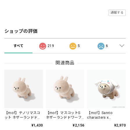
通報する
ショップの評価
すべて
219
5
6
関連商品
【mof】テノリマスコ
【mof】マスコットS
【mof】Sanrio
ット ネザーランドドワ
ネザーランドドワーフ
characters x
ーフ /TM111-2
/TM113-2
mofmofriends なかよ
¥1,430
¥2,156
¥2,970
しテノリマスコット