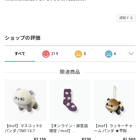
通報する
ショップの評価
すべて
219
5
6
関連商品
【mof】マスコットS
【オンライン・直営店
【mof】ラッキーチャ
パンダ /TM113-7
限定 / mof】
ーム パンダ ★平和
Baby&Kid's 靴下 13-
★/TM6215-7
¥2,156
¥330
¥1,540