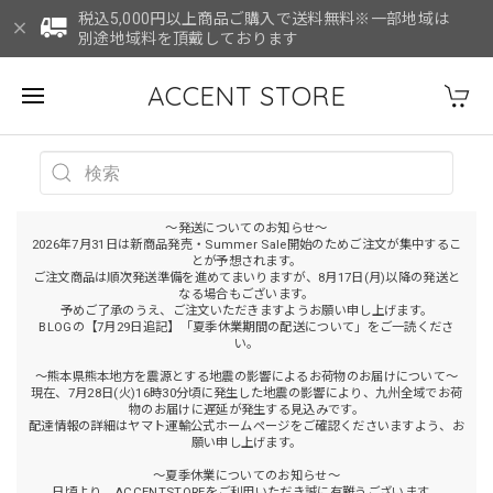
税込5,000円以上商品ご購入で送料無料※一部地域は
別途地域料を頂戴しております
ACCENT STORE
～発送についてのお知らせ～
2026年7月31日は新商品発売・Summer Sale開始のためご注文が集中するこ
とが予想されます。
ご注文商品は順次発送準備を進めてまいりますが、8月17日(月)以降の発送と
なる場合もございます。
予めご了承のうえ、ご注文いただきますようお願い申し上げます。
BLOGの【7月29日追記】「夏季休業期間の配送について」をご一読くださ
い。
～熊本県熊本地方を震源とする地震の影響によるお荷物のお届けについて～
現在、7月28日(火)16時30分頃に発生した地震の影響により、九州全域でお荷
物のお届けに遅延が発生する見込みです。
配達情報の詳細はヤマト運輸公式ホームページをご確認くださいますよう、お
願い申し上げます。
～夏季休業についてのお知らせ～
日頃より、ACCENTSTOREをご利用いただき誠に有難うございます。