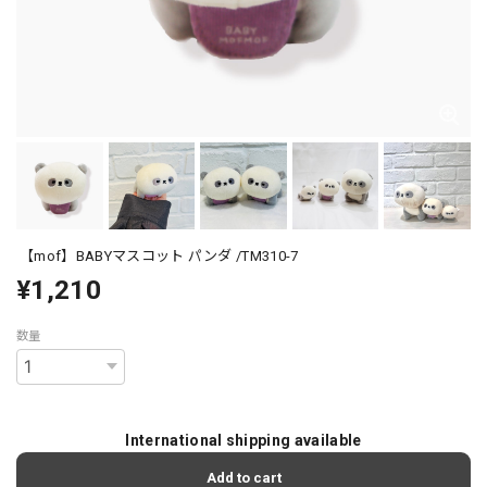
【mof】BABYマスコット パンダ /TM310-7
¥1,210
数量
International shipping available
Add to cart