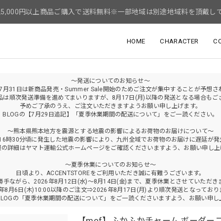
5,000円以上商品ご購入で送料無料※一部地域は別途地域料を頂戴し
HOME
CHARACTER
C
～発送についてのお知らせ～
年7月31日は新商品発売・Summer Sale開始のためご注文が集中することが予想
品は順次発送準備を進めてまいりますが、8月17日(月)以降の発送となる場合もご
予めご了承のうえ、ご注文いただきますようお願い申し上げます。
BLOGの【7月29日追記】「夏季休業期間の配送について」をご一読ください。
～熊本県熊本地方を震源とする地震の影響によるお荷物のお届けについて～
火)16時30分頃に発生した地震の影響により、九州全域でお荷物のお届けに遅延が
報の詳細はヤマト運輸公式ホームページをご確認くださいますよう、お願い申し上
～夏季休業についてのお知らせ～
日頃より、ACCENTSTOREをご利用いただき誠に有難うございます。
勝手ながら、2026年8月12日(水)～8月14日(金)まで、夏季休業とさせていただき
6年8月6日(木)10:00以降のご注文⇒2026年8月17日(月)より順次発送となってお
BLOGの「夏季休業期間の配送について」をご一読くださいますよう、お願い申し
【mof】ふかふかチャーム ボーダー