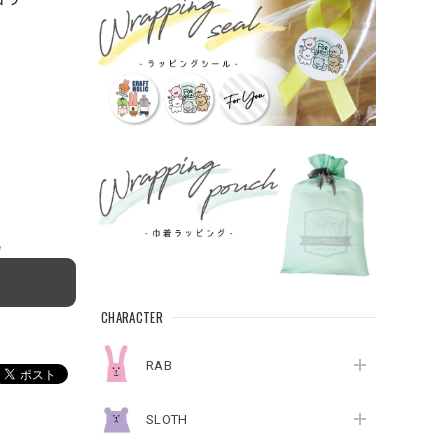
e
CHARACTER
RAB
SLOTH