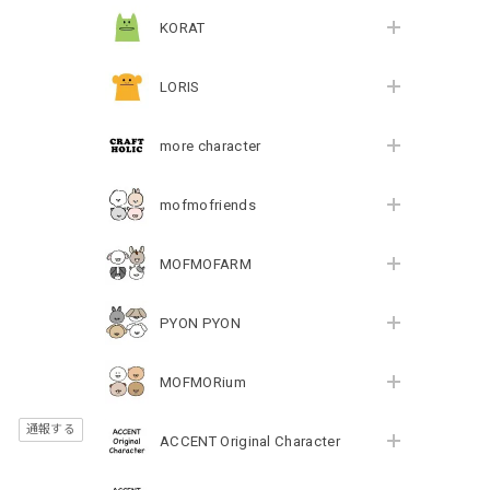
KORAT
LORIS
more character
mofmofriends
MOFMOFARM
PYON PYON
MOFMORium
通報する
ACCENT Original Character