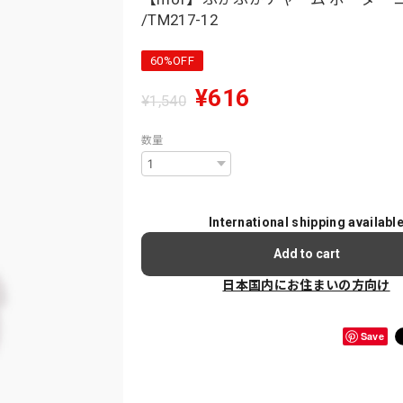
/TM217-12
60%OFF
¥616
¥1,540
数量
International shipping availabl
Add to cart
日本国内にお住まいの方向け
Save