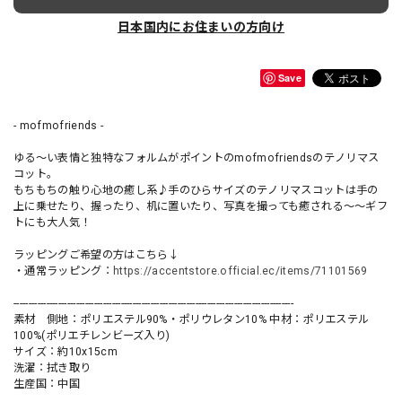
日本国内にお住まいの方向け
Save
- mofmofriends -
ゆる〜い表情と独特なフォルムがポイントのmofmofriendsのテノリマス
コット。
もちもちの触り心地の癒し系♪手のひらサイズのテノリマスコットは手の
上に乗せたり、握ったり、机に置いたり、写真を撮っても癒される〜〜ギフ
トにも大人気！
ラッピングご希望の方はこちら↓
・通常ラッピング：
https://accentstore.official.ec/items/71101569
----------------------------------------------------------------------------------------------
素材 側地：ポリエステル90%・ポリウレタン10% 中材：ポリエステル
100%(ポリエチレンビーズ入り)
サイズ：約10x15cm
洗濯：拭き取り
生産国：中国