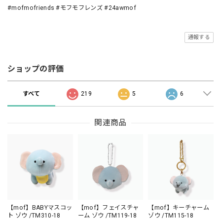
#mofmofriends #モフモフレンズ #24awmof
通報する
ショップの評価
すべて
219
5
6
関連商品
【mof】BABYマスコッ
【mof】フェイスチャ
【mof】キーチャーム
ト ゾウ /TM310-18
ーム ゾウ /TM119-18
ゾウ /TM115-18