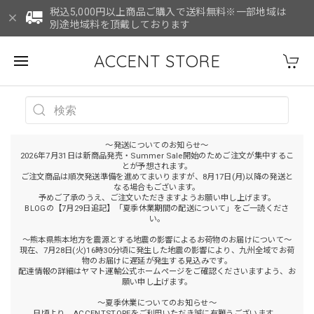
税込5,000円以上商品ご購入で送料無料※一部地域は
別途地域料を頂戴しております
ACCENT STORE
～発送についてのお知らせ～
2026年7月31日は新商品発売・Summer Sale開始のためご注文が集中するこ
とが予想されます。
ご注文商品は順次発送準備を進めてまいりますが、8月17日(月)以降の発送と
なる場合もございます。
予めご了承のうえ、ご注文いただきますようお願い申し上げます。
BLOGの【7月29日追記】「夏季休業期間の配送について」をご一読くださ
い。
～熊本県熊本地方を震源とする地震の影響によるお荷物のお届けについて～
現在、7月28日(火)16時30分頃に発生した地震の影響により、九州全域でお荷
物のお届けに遅延が発生する見込みです。
配達情報の詳細はヤマト運輸公式ホームページをご確認くださいますよう、お
願い申し上げます。
～夏季休業についてのお知らせ～
日頃より、ACCENTSTOREをご利用いただき誠に有難うございます。