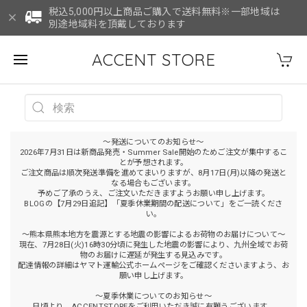
税込5,000円以上商品ご購入で送料無料※一部地域は
別途地域料を頂戴しております
ACCENT STORE
～発送についてのお知らせ～
2026年7月31日は新商品発売・Summer Sale開始のためご注文が集中するこ
とが予想されます。
ご注文商品は順次発送準備を進めてまいりますが、8月17日(月)以降の発送と
なる場合もございます。
予めご了承のうえ、ご注文いただきますようお願い申し上げます。
BLOGの【7月29日追記】「夏季休業期間の配送について」をご一読くださ
い。
～熊本県熊本地方を震源とする地震の影響によるお荷物のお届けについて～
現在、7月28日(火)16時30分頃に発生した地震の影響により、九州全域でお荷
物のお届けに遅延が発生する見込みです。
配達情報の詳細はヤマト運輸公式ホームページをご確認くださいますよう、お
願い申し上げます。
～夏季休業についてのお知らせ～
日頃より、ACCENTSTOREをご利用いただき誠に有難うございます。