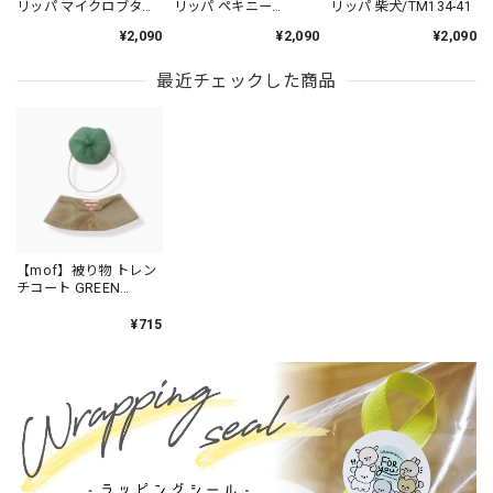
リッパ マイクロブタ
リッパ ペキニー
リッパ 柴犬/TM134-41
/TM134-4
ズ/TM134-13
¥2,090
¥2,090
¥2,090
最近チェックした商品
【mof】被り物 トレン
チコート GREEN
/TM940-2
¥715