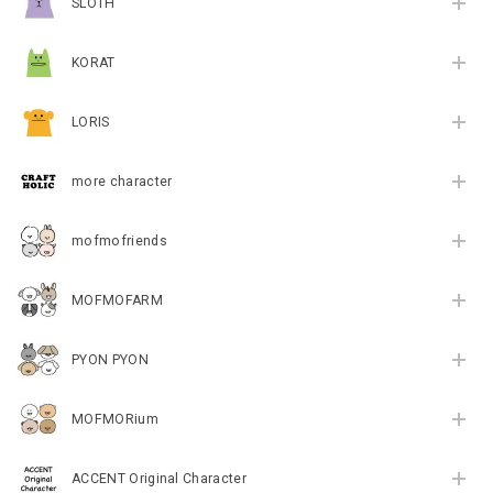
SLOTH
KORAT
LORIS
more character
mofmofriends
MOFMOFARM
PYON PYON
MOFMORium
ACCENT Original Character