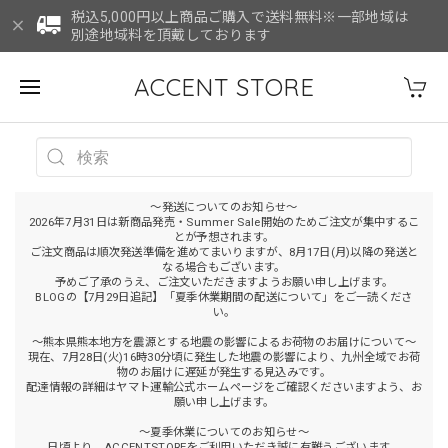
税込5,000円以上商品ご購入で送料無料※一部地域は
別途地域料を頂戴しております
ACCENT STORE
～発送についてのお知らせ～
2026年7月31日は新商品発売・Summer Sale開始のためご注文が集中するこ
とが予想されます。
ご注文商品は順次発送準備を進めてまいりますが、8月17日(月)以降の発送と
なる場合もございます。
予めご了承のうえ、ご注文いただきますようお願い申し上げます。
BLOGの【7月29日追記】「夏季休業期間の配送について」をご一読くださ
い。
～熊本県熊本地方を震源とする地震の影響によるお荷物のお届けについて～
現在、7月28日(火)16時30分頃に発生した地震の影響により、九州全域でお荷
物のお届けに遅延が発生する見込みです。
配達情報の詳細はヤマト運輸公式ホームページをご確認くださいますよう、お
願い申し上げます。
～夏季休業についてのお知らせ～
日頃より、ACCENTSTOREをご利用いただき誠に有難うございます。