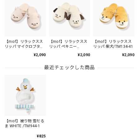
【mof】リラックスス
【mof】リラックスス
【mof】リラックスス
リッパ マイクロブタ
リッパ ペキニー
リッパ 柴犬/TM134-41
/TM134-4
ズ/TM134-13
¥2,090
¥2,090
¥2,090
最近チェックした商品
【mof】被り物 雪だる
ま WHITE /TM944-1
¥825