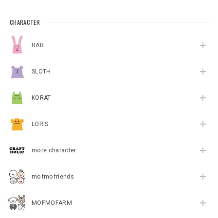
CHARACTER
RAB
SLOTH
KORAT
LORIS
more character
mofmofriends
MOFMOFARM