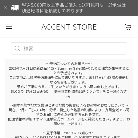
税込5,000円以上商品ご購入で送料無料※一部地域は
別途地域料を頂戴しております
ACCENT STORE
～発送についてのお知らせ～
2026年7月31日は新商品発売・Summer Sale開始のためご注文が集中するこ
とが予想されます。
ご注文商品は順次発送準備を進めてまいりますが、8月17日(月)以降の発送と
なる場合もございます。
予めご了承のうえ、ご注文いただきますようお願い申し上げます。
BLOGの【7月29日追記】「夏季休業期間の配送について」をご一読くださ
い。
～熊本県熊本地方を震源とする地震の影響によるお荷物のお届けについて～
現在、7月28日(火)16時30分頃に発生した地震の影響により、九州全域でお荷
物のお届けに遅延が発生する見込みです。
配達情報の詳細はヤマト運輸公式ホームページをご確認くださいますよう、お
願い申し上げます。
～夏季休業についてのお知らせ～
日頃より、ACCENTSTOREをご利用いただき誠に有難うございます。