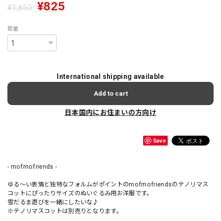
¥825
¥1,650
数量
International shipping available
Add to cart
日本国内にお住まいの方向け
Save
- mofmofriends -
ゆる〜い表情と独特なフォルムがポイントのmofmofriendsのテノリマス
コットにぴったりサイズのぬいぐるみ用お洋服です。
雪だるま遊びを一緒にしたいな♪
※テノリマスコットは別売りとなります。