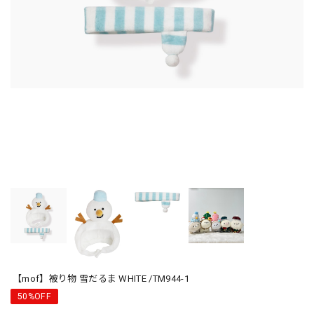
【mof】被り物 雪だるま WHITE /TM944-1
50%OFF