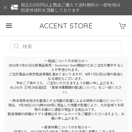
税込5,000円以上商品ご購入で送料無料※一部地域は
別途地域料を頂戴しております
ACCENT STORE
～発送についてのお知らせ～
2026年7月31日は新商品発売・Summer Sale開始のためご注文が集中するこ
とが予想されます。
ご注文商品は順次発送準備を進めてまいりますが、8月17日(月)以降の発送と
なる場合もございます。
予めご了承のうえ、ご注文いただきますようお願い申し上げます。
BLOGの【7月29日追記】「夏季休業期間の配送について」をご一読くださ
い。
～熊本県熊本地方を震源とする地震の影響によるお荷物のお届けについて～
現在、7月28日(火)16時30分頃に発生した地震の影響により、九州全域でお荷
物のお届けに遅延が発生する見込みです。
配達情報の詳細はヤマト運輸公式ホームページをご確認くださいますよう、お
願い申し上げます。
～夏季休業についてのお知らせ～
日頃より、ACCENTSTOREをご利用いただき誠に有難うございます。