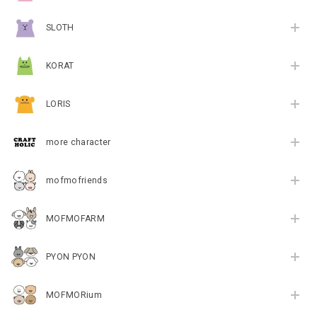
SLOTH
KORAT
LORIS
more character
mofmofriends
MOFMOFARM
PYON PYON
MOFMORium