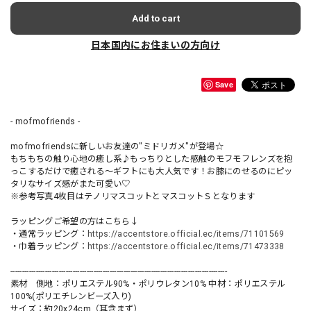
Add to cart
日本国内にお住まいの方向け
Save
- mofmofriends -
mofmofriendsに新しいお友達の"ミドリガメ"が登場☆
もちもちの触り心地の癒し系♪もっちりとした感触のモフモフレンズを抱
っこするだけで癒される〜ギフトにも大人気です！お膝にのせるのにピッ
タリなサイズ感がまた可愛い♡
※参考写真4枚目はテノリマスコットとマスコットＳとなります
ラッピングご希望の方はこちら↓
・通常ラッピング：
https://accentstore.official.ec/items/71101569
・巾着ラッピング：
https://accentstore.official.ec/items/71473338
----------------------------------------------------------------------------------------------
素材 側地：ポリエステル90%・ポリウレタン10% 中材：ポリエステル
100%(ポリエチレンビーズ入り)
サイズ：約20x24cm（耳含まず）