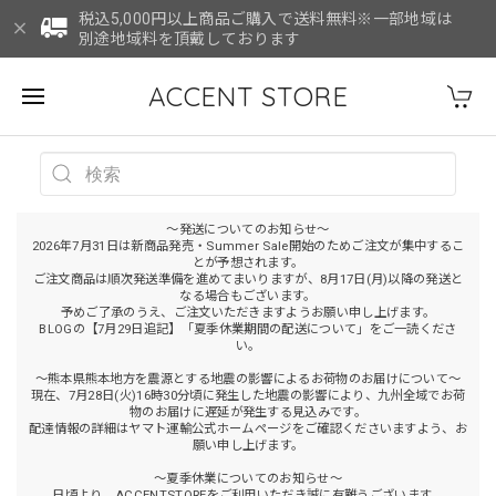
税込5,000円以上商品ご購入で送料無料※一部地域は
別途地域料を頂戴しております
ACCENT STORE
～発送についてのお知らせ～
2026年7月31日は新商品発売・Summer Sale開始のためご注文が集中するこ
とが予想されます。
ご注文商品は順次発送準備を進めてまいりますが、8月17日(月)以降の発送と
なる場合もございます。
予めご了承のうえ、ご注文いただきますようお願い申し上げます。
BLOGの【7月29日追記】「夏季休業期間の配送について」をご一読くださ
い。
～熊本県熊本地方を震源とする地震の影響によるお荷物のお届けについて～
現在、7月28日(火)16時30分頃に発生した地震の影響により、九州全域でお荷
物のお届けに遅延が発生する見込みです。
配達情報の詳細はヤマト運輸公式ホームページをご確認くださいますよう、お
願い申し上げます。
～夏季休業についてのお知らせ～
日頃より、ACCENTSTOREをご利用いただき誠に有難うございます。