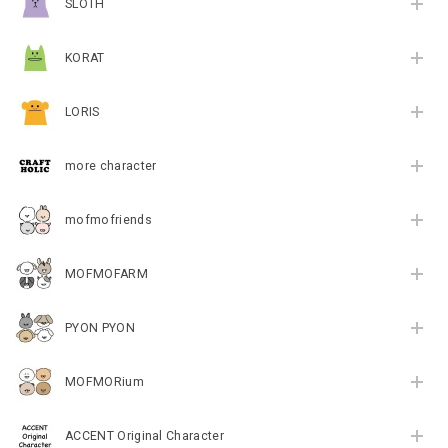
SLOTH
KORAT
LORIS
more character
mofmofriends
MOFMOFARM
PYON PYON
MOFMORium
ACCENT Original Character