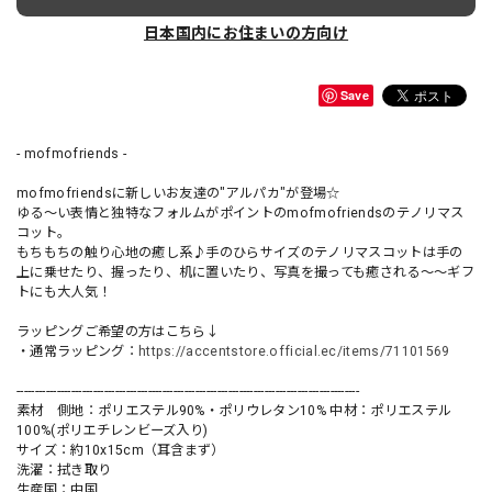
日本国内にお住まいの方向け
Save
- mofmofriends -
mofmofriendsに新しいお友達の"アルパカ"が登場☆
ゆる〜い表情と独特なフォルムがポイントのmofmofriendsのテノリマス
コット。
もちもちの触り心地の癒し系♪手のひらサイズのテノリマスコットは手の
上に乗せたり、握ったり、机に置いたり、写真を撮っても癒される〜〜ギフ
トにも大人気！
ラッピングご希望の方はこちら↓
・通常ラッピング：
https://accentstore.official.ec/items/71101569
----------------------------------------------------------------------------------------------
素材 側地：ポリエステル90%・ポリウレタン10% 中材：ポリエステル
100%(ポリエチレンビーズ入り)
サイズ：約10x15cm（耳含まず）
洗濯：拭き取り
生産国：中国