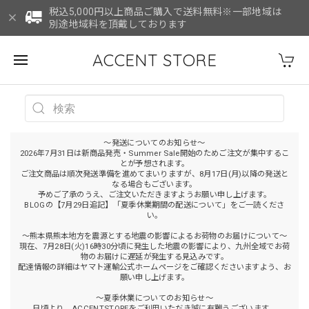
税込5,000円以上商品ご購入で送料無料※一部地域は
別途地域料を頂戴しております
ACCENT STORE
～発送についてのお知らせ～
2026年7月31日は新商品発売・Summer Sale開始のためご注文が集中するこ
とが予想されます。
ご注文商品は順次発送準備を進めてまいりますが、8月17日(月)以降の発送と
なる場合もございます。
予めご了承のうえ、ご注文いただきますようお願い申し上げます。
BLOGの【7月29日追記】「夏季休業期間の配送について」をご一読くださ
い。
～熊本県熊本地方を震源とする地震の影響によるお荷物のお届けについて～
現在、7月28日(火)16時30分頃に発生した地震の影響により、九州全域でお荷
物のお届けに遅延が発生する見込みです。
配達情報の詳細はヤマト運輸公式ホームページをご確認くださいますよう、お
願い申し上げます。
～夏季休業についてのお知らせ～
日頃より、ACCENTSTOREをご利用いただき誠に有難うございます。