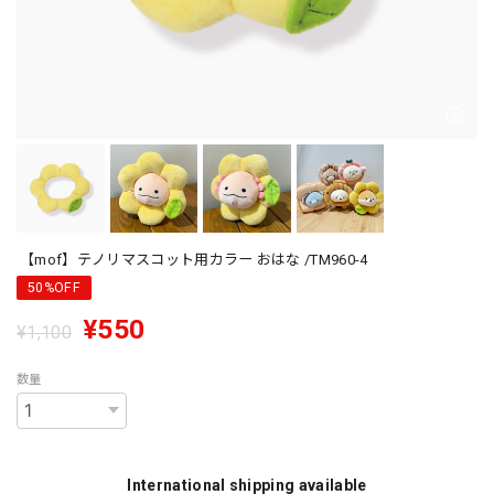
【mof】テノリマスコット用カラー おはな /TM960-4
50%OFF
¥550
¥1,100
数量
International shipping available