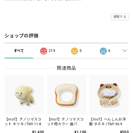
通報する
ショップの評価
すべて
219
5
6
関連商品
【mof】テノリマスコ
【mof】テノリマスコ
【mof】へんしんお洋
ット キツネ /TM111-8
ット用カラー 食パ
服 タヌキ /TM196-9
ン/TM960-1
¥1,430
¥1,100
¥550