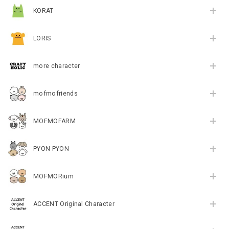
KORAT
LORIS
more character
mofmofriends
MOFMOFARM
PYON PYON
MOFMORium
ACCENT Original Character