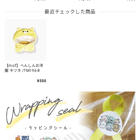
最近チェックした商品
【mof】へんしんお洋
服 キツネ /TM196-8
¥550