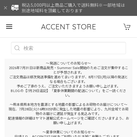
税込5,000円以上商品ご購入で送料無料※一部地域は
別途地域料を頂戴しております
ACCENT STORE
～発送についてのお知らせ～
2026年7月31日は新商品発売・Summer Sale開始のためご注文が集中するこ
とが予想されます。
ご注文商品は順次発送準備を進めてまいりますが、8月17日(月)以降の発送と
なる場合もございます。
予めご了承のうえ、ご注文いただきますようお願い申し上げます。
BLOGの【7月29日追記】「夏季休業期間の配送について」をご一読くださ
い。
～熊本県熊本地方を震源とする地震の影響によるお荷物のお届けについて～
現在、7月28日(火)16時30分頃に発生した地震の影響により、九州全域でお荷
物のお届けに遅延が発生する見込みです。
配達情報の詳細はヤマト運輸公式ホームページをご確認くださいますよう、お
願い申し上げます。
～夏季休業についてのお知らせ～
日頃より、ACCENTSTOREをご利用いただき誠に有難うございます。