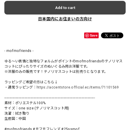
Add to cart
日本国内にお住まいの方向け
Save
- mofmofriends -
ゆる〜い表情と独特なフォルムがポイントのmofmofriendsのテノリマス
コットにぴったりサイズのぬいぐるみ用お洋服です。
※洋服のみの販売です！テノリマスコットは別売りとなります。
ラッピングご希望の方はこちら↓
・通常ラッピング：
https://accentstore.official.ec/items/71101569
----------------------------------------------------------------------------------------------
素材：ポリエステル100%
サイズ：one size (テノリマスコット用)
洗濯：拭き取り
生産国：中国
#mofmofriends #モフモフレンズ #25ssmof