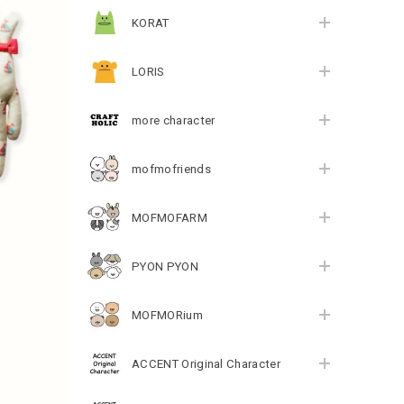
KORAT
LORIS
more character
mofmofriends
MOFMOFARM
PYON PYON
MOFMORium
ACCENT Original Character