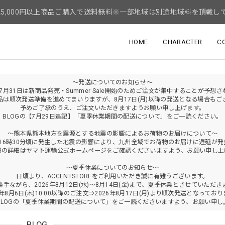
5,000円以上商品ご購入で送料無料※一部地域は別途地域料を頂戴し
HOME
CHARACTER
C
～発送についてのお知らせ～
年7月31日は新商品発売・Summer Sale開始のためご注文が集中することが予想
品は順次発送準備を進めてまいりますが、8月17日(月)以降の発送となる場合もご
予めご了承のうえ、ご注文いただきますようお願い申し上げます。
BLOGの【7月29日追記】「夏季休業期間の配送について」をご一読ください。
～熊本県熊本地方を震源とする地震の影響によるお荷物のお届けについて～
火)16時30分頃に発生した地震の影響により、九州全域でお荷物のお届けに遅延が
報の詳細はヤマト運輸公式ホームページをご確認くださいますよう、お願い申し上
～夏季休業についてのお知らせ～
日頃より、ACCENTSTOREをご利用いただき誠に有難うございます。
勝手ながら、2026年8月12日(水)～8月14日(金)まで、夏季休業とさせていただき
6年8月6日(木)10:00以降のご注文⇒2026年8月17日(月)より順次発送となってお
BLOGの「夏季休業期間の配送について」をご一読くださいますよう、お願い申し
BLOG