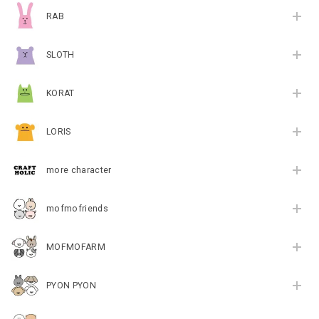
RAB
SLOTH
KORAT
LORIS
more character
mofmofriends
MOFMOFARM
PYON PYON