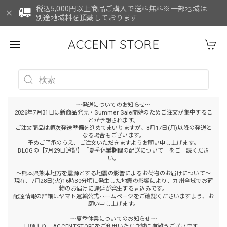
税込5,000円以上商品ご購入で送料無料※一部地域は
別途地域料を頂戴しております
ACCENT STORE
～発送についてのお知らせ～
2026年7月31日は新商品発売・Summer Sale開始のためご注文が集中するこ
とが予想されます。
ご注文商品は順次発送準備を進めてまいりますが、8月17日(月)以降の発送と
なる場合もございます。
予めご了承のうえ、ご注文いただきますようお願い申し上げます。
BLOGの【7月29日追記】「夏季休業期間の配送について」をご一読くださ
い。
～熊本県熊本地方を震源とする地震の影響によるお荷物のお届けについて～
現在、7月28日(火)16時30分頃に発生した地震の影響により、九州全域でお荷
物のお届けに遅延が発生する見込みです。
配達情報の詳細はヤマト運輸公式ホームページをご確認くださいますよう、お
願い申し上げます。
～夏季休業についてのお知らせ～
日頃より、ACCENTSTOREをご利用いただき誠に有難うございます。