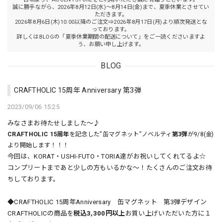
誠に勝手ながら、2026年8月12日(水)～8月14日(金)まで、夏季休業とさせてい
ただきます。
2026年8月6日(木)10:00以降のご注文⇒2026年8月17日(月)より順次発送とな
っております。
詳しくはBLOGの「夏季休業期間の配送について」をご一読くださいますよ
う、お願い申し上げます。
BLOG
CRAFTHOLIC 15周年 Anniversary 第3弾
2023/09/06 15:25
みなさまお待たせしました〜♪
CRAFTHOLIC 15周年
を記念した"缶マグネット"ノベルティ
第3弾
が9/8(金)
より開始します！！！
今回は、KORAT・USHI-FUTO・TORIA達がお祝いしてくれてるよ☆
コンプリートまであと少しの方もいるかな〜！たくさんのご注文お待
ちしております。
◆CRAFTHOLIC 15周年Anniversary 缶マグネット 第3弾デザイン
CRAFTHOLICの商品を
税込3,300円以上
お買い上げいただいた方に１