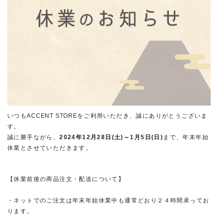
いつも
ACCENT STORE
をご利用いただき、誠にありがとうございま
す。
誠に勝手ながら、
2024
年
12
月
28
日
(
土
)
～
1
月
5
日
(
日
)
まで、年末年始
休業とさせていただきます。
【休業前後の商品注文・配送について】
・ネットでのご注文は年末年始休業中も通常どおり２４時間承ってお
ります。