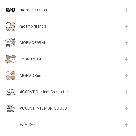
more character
mofmofriends
MOFMOFARM
PYON PYON
MOFMORium
ACCENT Original Character
ACCENT INTERIOR GOODS
ぬ～ぼ～