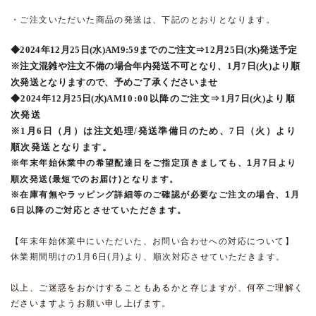
・ご注文いただいた商品の発送は、下記のとおりとなります。
◆
2024
年
12
月
25
日
(水
)AM9:59
までのご注文⇒
12
月25日
(水
)
発送予定
※注文混雑や注文不備の場合年内発送不可となり、1月7日(火)より順
次発送となりますので、予めご了承くださいませ
◆
2024
年
12
月
25
日
(水
)AM
10:00
以降のご注文⇒
1
月7日
(火
)
より順
次発送
※1月6日（月）は注文処理/発送準備日のため、7日（火）より
順次発送となります。
※
年末年始休業中の希望配達日をご指定頂きましても、
1
月
7
日より
順次発送
(
最短でのお届け
)
となります。
※
在庫有無やラッピング詳細等のご確認が必要なご注文の場合、
1
月
6
日以降のご対応とさせていただきます。
【年末年始休業中にいただいた、お問い合わせへの対応について】
休業期間明けの
1
月
6
日
(
月
)
より、順次対応させていただきます。
以上、ご迷惑をおかけすることもあるかと存じますが、何卒ご理解く
ださいますようお願い申し上げます。