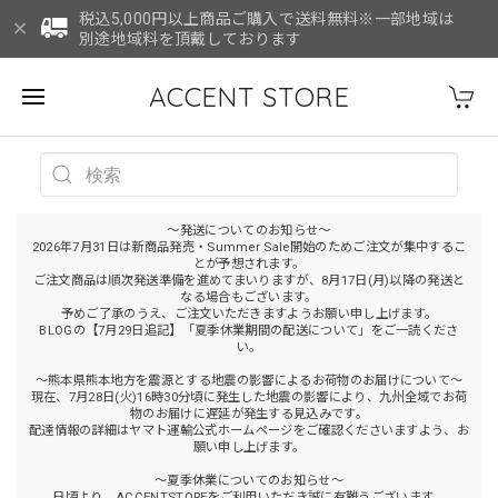
税込5,000円以上商品ご購入で送料無料※一部地域は
別途地域料を頂戴しております
ACCENT STORE
～発送についてのお知らせ～
2026年7月31日は新商品発売・Summer Sale開始のためご注文が集中するこ
とが予想されます。
ご注文商品は順次発送準備を進めてまいりますが、8月17日(月)以降の発送と
なる場合もございます。
予めご了承のうえ、ご注文いただきますようお願い申し上げます。
BLOGの【7月29日追記】「夏季休業期間の配送について」をご一読くださ
い。
～熊本県熊本地方を震源とする地震の影響によるお荷物のお届けについて～
現在、7月28日(火)16時30分頃に発生した地震の影響により、九州全域でお荷
物のお届けに遅延が発生する見込みです。
配達情報の詳細はヤマト運輸公式ホームページをご確認くださいますよう、お
願い申し上げます。
～夏季休業についてのお知らせ～
日頃より、ACCENTSTOREをご利用いただき誠に有難うございます。