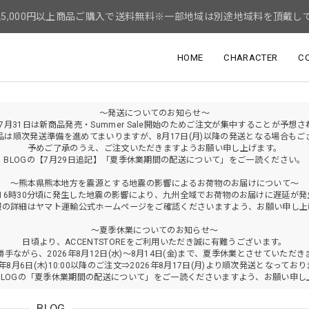
5,000円以上商品ご購入で送料無料※一部地域は別途地域料を頂戴し
HOME
CHARACTER
C
～発送についてのお知らせ～
年7月31日は新商品発売・Summer Sale開始のためご注文が集中することが予想
品は順次発送準備を進めてまいりますが、8月17日(月)以降の発送となる場合もご
予めご了承のうえ、ご注文いただきますようお願い申し上げます。
BLOGの【7月29日追記】「夏季休業期間の配送について」をご一読ください。
～熊本県熊本地方を震源とする地震の影響によるお荷物のお届けについて～
火)16時30分頃に発生した地震の影響により、九州全域でお荷物のお届けに遅延が
報の詳細はヤマト運輸公式ホームページをご確認くださいますよう、お願い申し上
～夏季休業についてのお知らせ～
日頃より、ACCENTSTOREをご利用いただき誠に有難うございます。
勝手ながら、2026年8月12日(水)～8月14日(金)まで、夏季休業とさせていただき
6年8月6日(木)10:00以降のご注文⇒2026年8月17日(月)より順次発送となってお
BLOGの「夏季休業期間の配送について」をご一読くださいますよう、お願い申し
BLOG