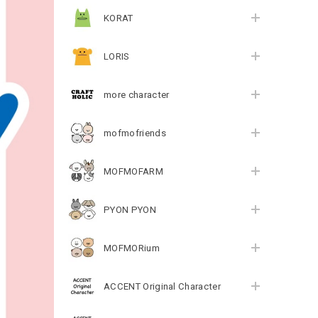
KORAT
LORIS
more character
mofmofriends
MOFMOFARM
PYON PYON
MOFMORium
ACCENT Original Character