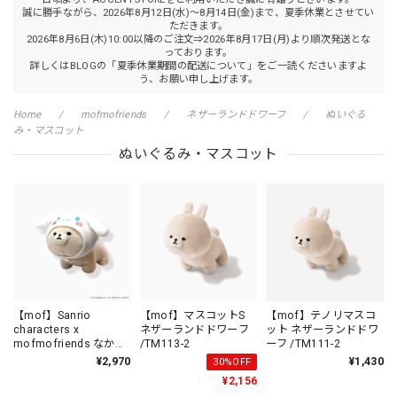
誠に勝手ながら、2026年8月12日(水)～8月14日(金)まで、夏季休業とさせてい
ただきます。
2026年8月6日(木)10:00以降のご注文⇒2026年8月17日(月)より順次発送とな
っております。
詳しくはBLOGの「夏季休業期間の配送について」をご一読くださいますよ
う、お願い申し上げます。
Home
mofmofriends
ネザーランドドワーフ
ぬいぐる
み・マスコット
ぬいぐるみ・マスコット
【mof】Sanrio
【mof】マスコットS
【mof】テノリマスコ
characters x
ネザーランドドワーフ
ット ネザーランドドワ
mofmofriends なかよ
/TM113-2
ーフ /TM111-2
しテノリマスコット
¥2,970
¥1,430
30%OFF
CINNAMOROLL×ネザ
¥2,156
ーランドドワーフ /