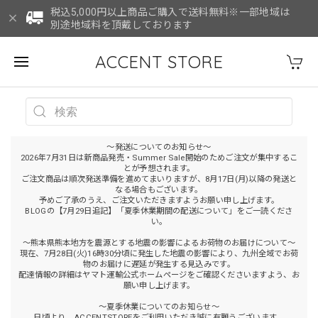
税込5,000円以上商品ご購入で送料無料※一部地域は
別途地域料を頂戴しております
ACCENT STORE
～発送についてのお知らせ～
2026年7月31日は新商品発売・Summer Sale開始のためご注文が集中するこ
とが予想されます。
ご注文商品は順次発送準備を進めてまいりますが、8月17日(月)以降の発送と
なる場合もございます。
予めご了承のうえ、ご注文いただきますようお願い申し上げます。
BLOGの【7月29日追記】「夏季休業期間の配送について」をご一読くださ
い。
～熊本県熊本地方を震源とする地震の影響によるお荷物のお届けについて～
現在、7月28日(火)16時30分頃に発生した地震の影響により、九州全域でお荷
物のお届けに遅延が発生する見込みです。
配達情報の詳細はヤマト運輸公式ホームページをご確認くださいますよう、お
願い申し上げます。
～夏季休業についてのお知らせ～
日頃より、ACCENTSTOREをご利用いただき誠に有難うございます。