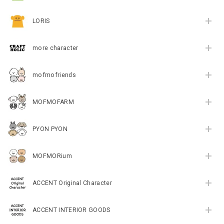
LORIS
more character
mofmofriends
MOFMOFARM
PYON PYON
MOFMORium
ACCENT Original Character
ACCENT INTERIOR GOODS