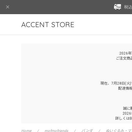
税込
ACCENT STORE
2026
ご注文商
現在、7月28日(
配達情
誠に
202
詳しくは
Home
mofmofriends
パンダ
ぬいぐるみ・マ