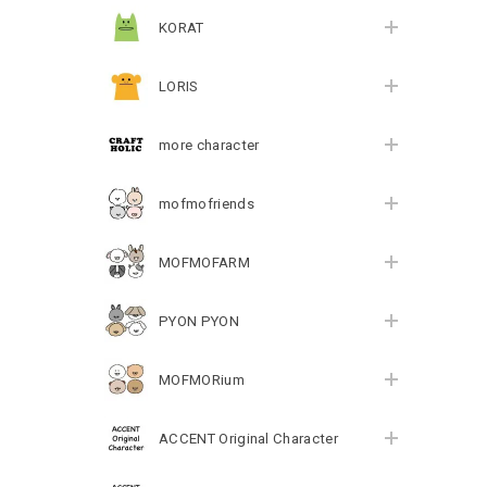
KORAT
LORIS
more character
mofmofriends
MOFMOFARM
PYON PYON
MOFMORium
ACCENT Original Character