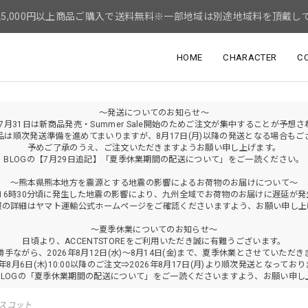
5,000円以上商品ご購入で送料無料※一部地域は別途地域料を頂戴し
HOME
CHARACTER
C
～発送についてのお知らせ～
年7月31日は新商品発売・Summer Sale開始のためご注文が集中することが予想
品は順次発送準備を進めてまいりますが、8月17日(月)以降の発送となる場合もご
予めご了承のうえ、ご注文いただきますようお願い申し上げます。
BLOGの【7月29日追記】「夏季休業期間の配送について」をご一読ください。
～熊本県熊本地方を震源とする地震の影響によるお荷物のお届けについて～
火)16時30分頃に発生した地震の影響により、九州全域でお荷物のお届けに遅延が
報の詳細はヤマト運輸公式ホームページをご確認くださいますよう、お願い申し上
～夏季休業についてのお知らせ～
日頃より、ACCENTSTOREをご利用いただき誠に有難うございます。
勝手ながら、2026年8月12日(水)～8月14日(金)まで、夏季休業とさせていただき
6年8月6日(木)10:00以降のご注文⇒2026年8月17日(月)より順次発送となってお
BLOGの「夏季休業期間の配送について」をご一読くださいますよう、お願い申し
スコット